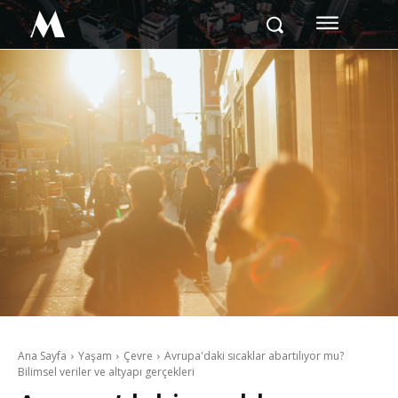
M
Ana Sayfa
Yaşam
Çevre
Avrupa'daki sıcaklar abartılıyor mu?
Bilimsel veriler ve altyapı gerçekleri