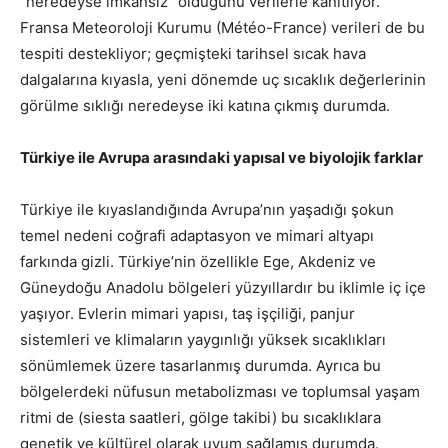
“neredeyse imkansız” olduğunu verilerle kanıtlıyor.
Fransa Meteoroloji Kurumu (Météo-France) verileri de bu
tespiti destekliyor; geçmişteki tarihsel sıcak hava
dalgalarına kıyasla, yeni dönemde uç sıcaklık değerlerinin
görülme sıklığı neredeyse iki katına çıkmış durumda.
Türkiye ile Avrupa arasındaki yapısal ve biyolojik farklar
Türkiye ile kıyaslandığında Avrupa’nın yaşadığı şokun
temel nedeni coğrafi adaptasyon ve mimari altyapı
farkında gizli. Türkiye’nin özellikle Ege, Akdeniz ve
Güneydoğu Anadolu bölgeleri yüzyıllardır bu iklimle iç içe
yaşıyor. Evlerin mimari yapısı, taş işçiliği, panjur
sistemleri ve klimaların yaygınlığı yüksek sıcaklıkları
sönümlemek üzere tasarlanmış durumda. Ayrıca bu
bölgelerdeki nüfusun metabolizması ve toplumsal yaşam
ritmi de (siesta saatleri, gölge takibi) bu sıcaklıklara
genetik ve kültürel olarak uyum sağlamış durumda.