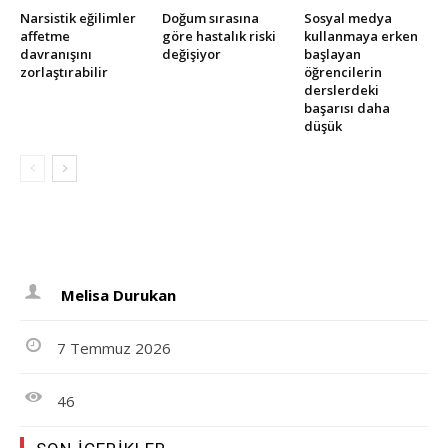
Narsistik eğilimler
Doğum sırasına
Sosyal medya
affetme
göre hastalık riski
kullanmaya erken
davranışını
değişiyor
başlayan
zorlaştırabilir
öğrencilerin
derslerdeki
başarısı daha
düşük
Melisa Durukan
7 Temmuz 2026
46