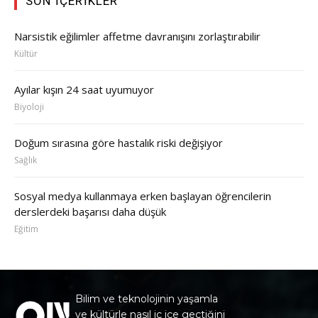
SON İÇERIKLER
Narsistik eğilimler affetme davranışını zorlaştırabilir
Kültür
Ayılar kışın 24 saat uyumuyor
Biyoloji
Doğum sırasına göre hastalık riski değişiyor
Sağlık
Sosyal medya kullanmaya erken başlayan öğrencilerin
derslerdeki başarısı daha düşük
Eğitim
Bilim ve teknolojinin yaşamla
ve kültürle nasıl iç içe geçtiğini