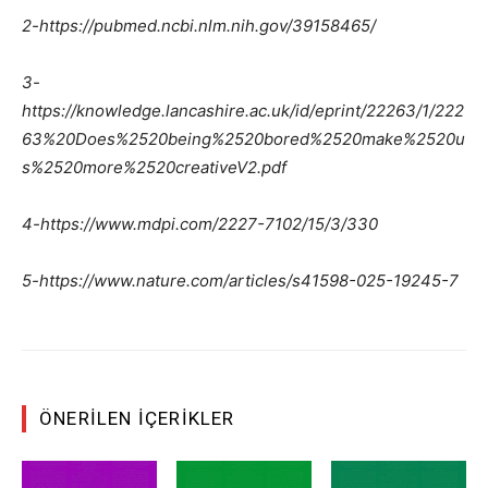
2-https://pubmed.ncbi.nlm.nih.gov/39158465/
3-
https://knowledge.lancashire.ac.uk/id/eprint/22263/1/222
63%20Does%2520being%2520bored%2520make%2520u
s%2520more%2520creativeV2.pdf
4-https://www.mdpi.com/2227-7102/15/3/330
5-https://www.nature.com/articles/s41598-025-19245-7
ÖNERILEN İÇERIKLER