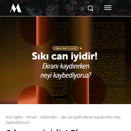
M
Ana Sayfa
Yorum
Editörden
Sıkı can iyidir! Ekranı kaydırırken neyi
kaybediyoruz?