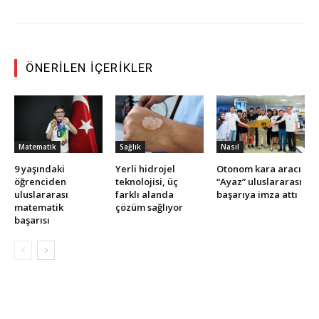
ÖNERILEN İÇERIKLER
Matematik
Sağlık
Nasıl
9 yaşındaki
Yerli hidrojel
Otonom kara aracı
öğrenciden
teknolojisi, üç
“Ayaz” uluslararası
uluslararası
farklı alanda
başarıya imza attı
matematik
çözüm sağlıyor
başarısı