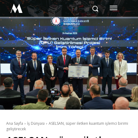
M
Ana Sayfa
İş Dünyası
ASELSAN, süper iletken kuantum işlemci birimi
geliştirecek