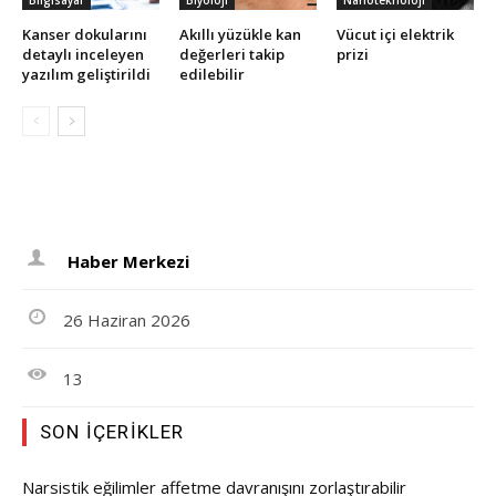
Kanser dokularını
Akıllı yüzükle kan
Vücut içi elektrik
detaylı inceleyen
değerleri takip
prizi
yazılım geliştirildi
edilebilir
Haber Merkezi
26 Haziran 2026
13
SON İÇERIKLER
Narsistik eğilimler affetme davranışını zorlaştırabilir