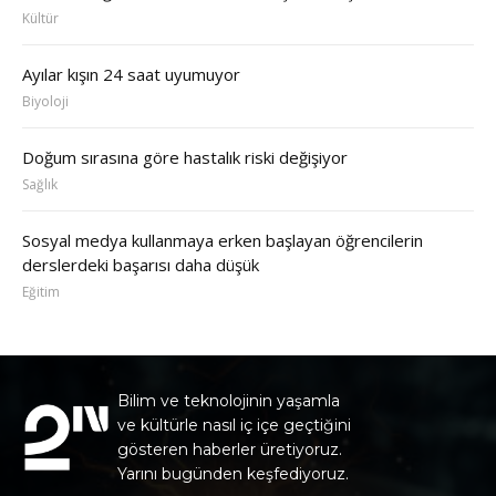
Kültür
Ayılar kışın 24 saat uyumuyor
Biyoloji
Doğum sırasına göre hastalık riski değişiyor
Sağlık
Sosyal medya kullanmaya erken başlayan öğrencilerin
derslerdeki başarısı daha düşük
Eğitim
Bilim ve teknolojinin yaşamla
ve kültürle nasıl iç içe geçtiğini
gösteren haberler üretiyoruz.
Yarını bugünden keşfediyoruz.