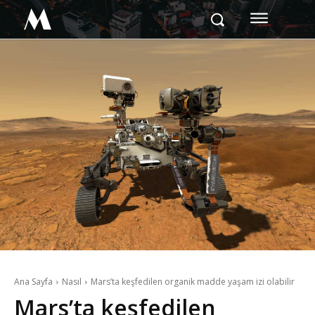
M
Ana Sayfa
Nasıl
Mars’ta keşfedilen organik madde yaşam izi olabilir
Mars’ta keşfedilen