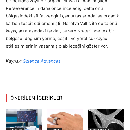
bir noktada zayıf bir organik sinyali alınabilmişken,
Perseverance’ın daha önce incelediği delta önü
bölgesindeki sülfat zengini çamurtaşlarında ise organik
karbon tespit edilememişti. Neretva Vallis ile delta önü
kayaçları arasındaki farklar, Jezero Krateri’nde tek bir
bölgesel değişim yerine, çeşitli ve yerel su-kayaç
etkileşimlerinin yaşanmış olabileceğini gösteriyor.
Kaynak:
Science Advances
ÖNERILEN İÇERIKLER
Bilgisayar
Biyoloji
Nanoteknoloji