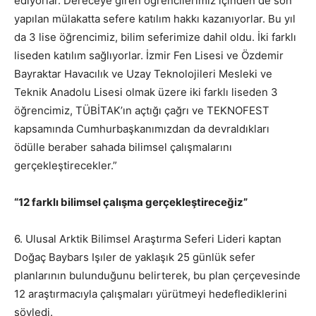
ediyorlar. Dereceye giren öğrencilerimiz içinden de son
yapılan mülakatta sefere katılım hakkı kazanıyorlar. Bu yıl
da 3 lise öğrencimiz, bilim seferimize dahil oldu. İki farklı
liseden katılım sağlıyorlar. İzmir Fen Lisesi ve Özdemir
Bayraktar Havacılık ve Uzay Teknolojileri Mesleki ve
Teknik Anadolu Lisesi olmak üzere iki farklı liseden 3
öğrencimiz, TÜBİTAK’ın açtığı çağrı ve TEKNOFEST
kapsamında Cumhurbaşkanımızdan da devraldıkları
ödülle beraber sahada bilimsel çalışmalarını
gerçekleştirecekler.”
“12 farklı bilimsel çalışma gerçekleştireceğiz”
6. Ulusal Arktik Bilimsel Araştırma Seferi Lideri kaptan
Doğaç Baybars Işıler de yaklaşık 25 günlük sefer
planlarının bulunduğunu belirterek, bu plan çerçevesinde
12 araştırmacıyla çalışmaları yürütmeyi hedeflediklerini
söyledi.