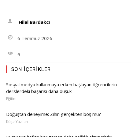
Hilal Bardakcı
6 Temmuz 2026
6
SON İÇERIKLER
Sosyal medya kullanmaya erken başlayan öğrencilerin
derslerdeki başarısı daha düşük
Eğitim
Doğuştan deneyime: Zihin gerçekten boş mu?
Köşe Yazıları
Kusursuz hafıza her zaman daha sağlıklı olmayabilir