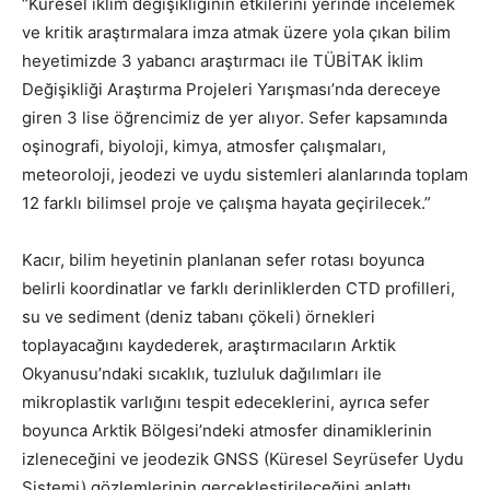
“Küresel iklim değişikliğinin etkilerini yerinde incelemek
ve kritik araştırmalara imza atmak üzere yola çıkan bilim
heyetimizde 3 yabancı araştırmacı ile TÜBİTAK İklim
Değişikliği Araştırma Projeleri Yarışması’nda dereceye
giren 3 lise öğrencimiz de yer alıyor. Sefer kapsamında
oşinografi, biyoloji, kimya, atmosfer çalışmaları,
meteoroloji, jeodezi ve uydu sistemleri alanlarında toplam
12 farklı bilimsel proje ve çalışma hayata geçirilecek.”
Kacır, bilim heyetinin planlanan sefer rotası boyunca
belirli koordinatlar ve farklı derinliklerden CTD profilleri,
su ve sediment (deniz tabanı çökeli) örnekleri
toplayacağını kaydederek, araştırmacıların Arktik
Okyanusu’ndaki sıcaklık, tuzluluk dağılımları ile
mikroplastik varlığını tespit edeceklerini, ayrıca sefer
boyunca Arktik Bölgesi’ndeki atmosfer dinamiklerinin
izleneceğini ve jeodezik GNSS (Küresel Seyrüsefer Uydu
Sistemi) gözlemlerinin gerçekleştirileceğini anlattı.