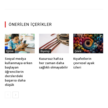
ÖNERILEN İÇERIKLER
Eğitim
Biyoloji
Çevre
Sosyal medya
Kusursuz hafıza
Kıyafetlerin
kullanmaya erken
her zaman daha
çevresel ayak
başlayan
sağlıklı olmayabilir
izleri
öğrencilerin
derslerdeki
başarısı daha
düşük