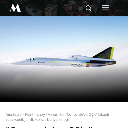
M
Ana Sayfa
Nasıl
Uzay / Havacılık
“Concorde’un Oğlu” lakaplı
süpersonik jet, ilk kez ses bariyerini aştı