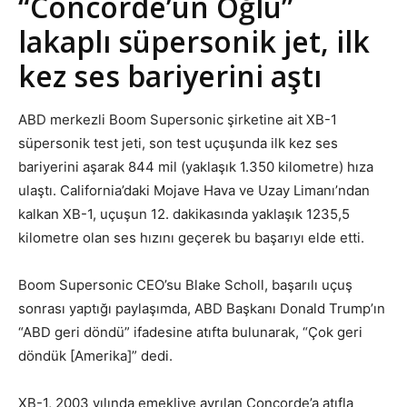
“Concorde’un Oğlu”
lakaplı süpersonik jet, ilk
kez ses bariyerini aştı
ABD merkezli Boom Supersonic şirketine ait XB-1
süpersonik test jeti, son test uçuşunda ilk kez ses
bariyerini aşarak 844 mil (yaklaşık 1.350 kilometre) hıza
ulaştı. California’daki Mojave Hava ve Uzay Limanı’ndan
kalkan XB-1, uçuşun 12. dakikasında yaklaşık 1235,5
kilometre olan ses hızını geçerek bu başarıyı elde etti.
Boom Supersonic CEO’su Blake Scholl, başarılı uçuş
sonrası yaptığı paylaşımda, ABD Başkanı Donald Trump’ın
“ABD geri döndü” ifadesine atıfta bulunarak, “Çok geri
döndük [Amerika]” dedi.
XB-1, 2003 yılında emekliye ayrılan Concorde’a atıfla