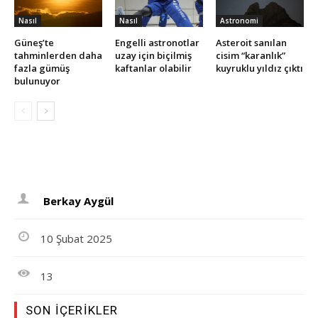
Nasıl
Nasıl
Astronomi
Güneş’te
Engelli astronotlar
Asteroit sanılan
tahminlerden daha
uzay için biçilmiş
cisim “karanlık”
fazla gümüş
kaftanlar olabilir
kuyruklu yıldız çıktı
bulunuyor
Berkay Aygül
10 Şubat 2025
13
SON İÇERIKLER