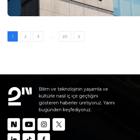
...
1
2
3
20
Bilim ve teknolojinin yaşamla ve
kültürle nasıl iç içe geçtiğini
gösteren haberler üretiyoruz. Yarını
bugünden keşfediyoruz.