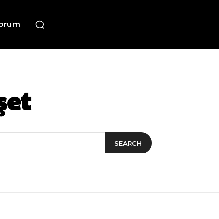
orum
şet
SEARCH