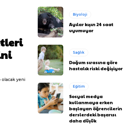
Biyoloji
Ayılar kışın 24 saat
uyumuyor
tleri
ini
Sağlık
Doğum sırasına göre
hastalık riski değişiyor
p olacak yeni
Eğitim
Sosyal medya
kullanmaya erken
başlayan öğrencilerin
derslerdeki başarısı
daha düşük