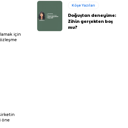
Köşe Yazıları
Doğuştan deneyime:
Zihin gerçekten boş
mu?
ılamak için
sözleşme
Şirketin
i öne