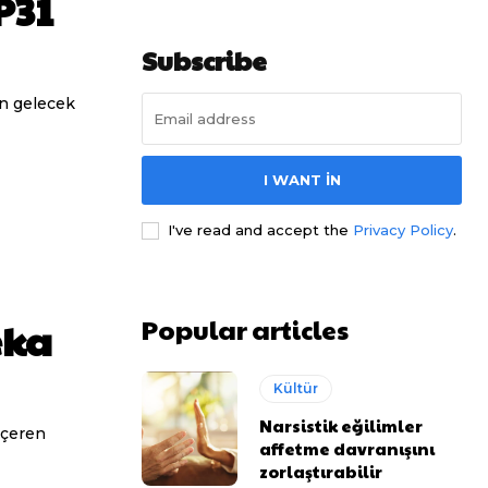
P31
Subscribe
ın gelecek
I WANT IN
I've read and accept the
Privacy Policy
.
Popular articles
eka
Kültür
Narsistik eğilimler
içeren
affetme davranışını
zorlaştırabilir