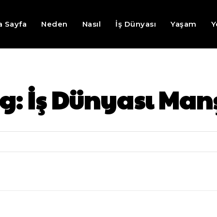
a Sayfa
Neden
Nasıl
İş Dünyası
Yaşam
Y
g:
İş Dünyası Man