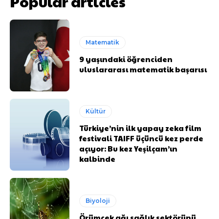
Popular articles
Matematik
9 yaşındaki öğrenciden
uluslararası matematik başarısı
Kültür
Türkiye’nin ilk yapay zeka film
festivali TAIFF üçüncü kez perde
açıyor: Bu kez Yeşilçam’ın
kalbinde
Biyoloji
Örümcek ağı sağlık sektörünü