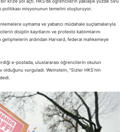
bir krize yol açtı. HKS’de öğrencilerin yaklaşık yüzde 59’u
 politikası misyonunun temelini oluşturuyor.
zenlemelere uymama ve yabancı müdahale suçlamalarıyla
ilerin disiplin kayıtlarını ve protesto katılımlarını
Bu gelişmelerin ardından Harvard, federal mahkemeye
diği e-postada, uluslararası öğrencilerin okulun
sı olduğunu vurguladı. Weinstein, “Sizler HKS’nin
dedi.