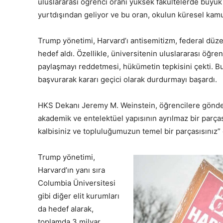
uluslararası öğrenci oranı yüksek fakültelerde büyük 
yurtdışından geliyor ve bu oran, okulun küresel kamu
Trump yönetimi, Harvard’ı antisemitizm, federal dü
hedef aldı. Özellikle, üniversitenin uluslararası öğrenc
paylaşmayı reddetmesi, hükümetin tepkisini çekti. 
başvurarak kararı geçici olarak durdurmayı başardı.
HKS Dekanı Jeremy M. Weinstein, öğrencilere gönder
akademik ve entelektüel yapısının ayrılmaz bir parça
kalbisiniz ve topluluğumuzun temel bir parçasısınız” 
Trump yönetimi,
Harvard’ın yanı sıra
Columbia Üniversitesi
gibi diğer elit kurumları
da hedef alarak,
toplamda 3 milyar