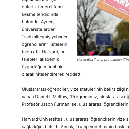
dolarlık federal fonu
kesme tehdidinde
bulundu. Ayrıca,
üniversitelerden
“radikalleşmiş yabancı
öğrencilerin” listelerini
talep etti. Harvard, bu
talepleri akademik
Harvard’da Trump protestoları (Th
özgürlüğe müdahale
olarak nitelendirerek reddetti.
Uluslararası öğrenciler, vize statülerinin belirsizliğ
yapan Daniel I. Mellow, “Programımız, uluslararası 
Profesör Jason Furman ise, uluslararası öğrencilerin sın
Harvard Üniversitesi, uluslararası öğrencilerin vize s
sağladığını belirtti. Ancak, Trump yönetiminin baskı