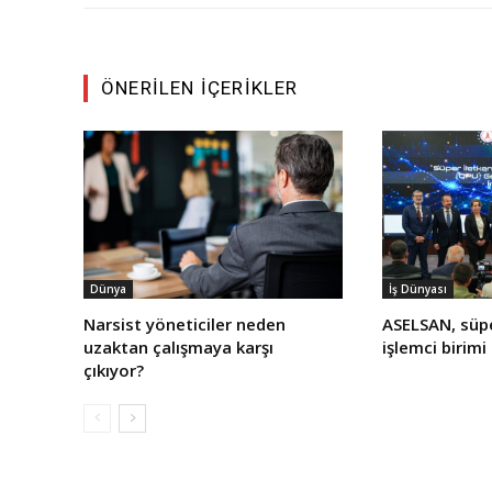
ÖNERILEN İÇERIKLER
Dünya
İş Dünyası
Narsist yöneticiler neden
ASELSAN, süp
uzaktan çalışmaya karşı
işlemci birimi
çıkıyor?