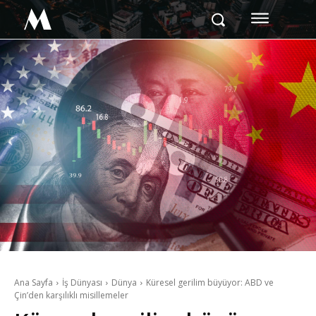
M
Ana Sayfa
İş Dünyası
Dünya
Küresel gerilim büyüyor: ABD ve
Çin’den karşılıklı misillemeler