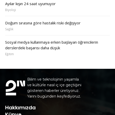
Ayılar kışın 24 saat uyumuyor
Biyoloji
Doğum sırasına göre hastalık riski değişiyor
Sağlık
Sosyal medya kullanmaya erken başlayan öğrencilerin
derslerdeki başarısı daha düşük
Eğitim
Bilim ve teknolojinin yaşamla
ve kültürle nasıl iç içe geçtiğini
gösteren haberler üretiyoruz.
Yarını bugünden keşfediyoruz.
Hakkımızda
Künye