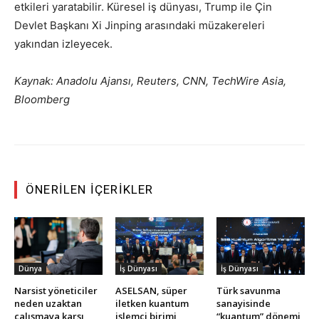
etkileri yaratabilir. Küresel iş dünyası, Trump ile Çin
Devlet Başkanı Xi Jinping arasındaki müzakereleri
yakından izleyecek.
Kaynak: Anadolu Ajansı, Reuters, CNN, TechWire Asia,
Bloomberg
ÖNERILEN İÇERIKLER
Dünya
İş Dünyası
İş Dünyası
Narsist yöneticiler
ASELSAN, süper
Türk savunma
neden uzaktan
iletken kuantum
sanayisinde
çalışmaya karşı
işlemci birimi
“kuantum” dönemi