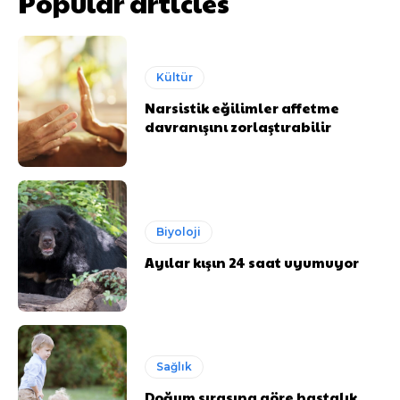
Popular articles
Kültür
Narsistik eğilimler affetme
davranışını zorlaştırabilir
Biyoloji
Ayılar kışın 24 saat uyumuyor
Sağlık
Doğum sırasına göre hastalık