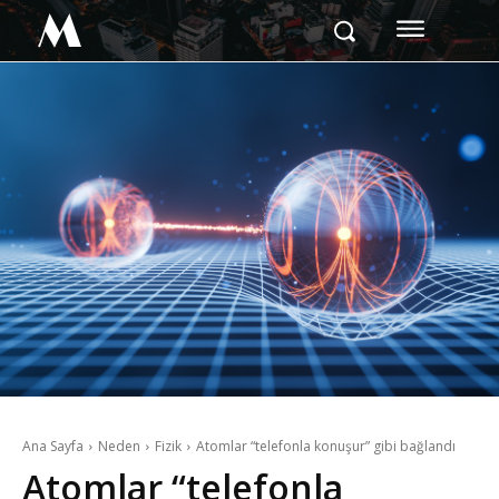
M
Ana Sayfa
Neden
Fizik
Atomlar “telefonla konuşur” gibi bağlandı
Atomlar “telefonla