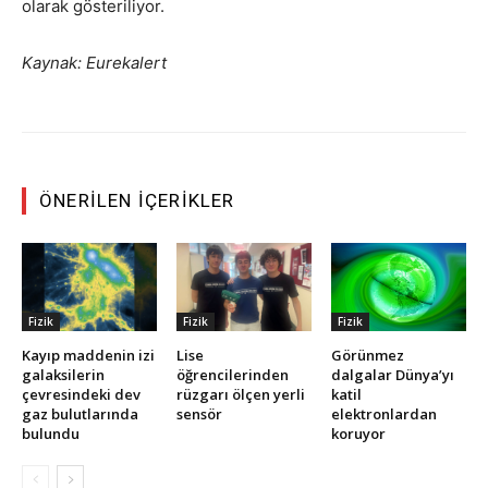
olarak gösteriliyor.
Kaynak: Eurekalert
ÖNERILEN İÇERIKLER
Fizik
Fizik
Fizik
Kayıp maddenin izi
Lise
Görünmez
galaksilerin
öğrencilerinden
dalgalar Dünya’yı
çevresindeki dev
rüzgarı ölçen yerli
katil
gaz bulutlarında
sensör
elektronlardan
bulundu
koruyor