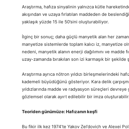
Araştırma, hafıza sinyalinin yalnızca kütle hareketin
akışından ve uzaya fırlatılan maddeden de beslendiğini
yaklaşık yüzde 15 ile 50’sini oluşturabiliyor.
İlginç bir sonuç; daha güçlü manyetik alan her zama
manyetize sistemlerde toplam kalıcı iz, manyetize o
nedeni, manyetik alanın enerji dağılımını ve madde fır
uzay-zamanda bırakılan son izi karmaşık bir şekilde ş
Araştırma ayrıca nötron yıldızı birleşmelerindeki hafı
kademeli büyüdüğünü gösteriyor. Kara delik çarpışma
yıldızlarında madde ve radyasyon süreçleri devreye gi
gözlemsel olarak ayırt edilebilir bir imza oluşturabilir
Teoriden günümüze: Hafızanın keşfi
Bu fikir ilk kez 1974’te Yakov Zel’dovich ve Alexei P