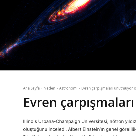
Ana Sayfa
Neden
Astronomi
Evren çarpışmaları unutmuyor ol
Evren çarpışmaları
Illinois Urbana-Champaign Üniversitesi, nötron yıldız
oluştuğunu inceledi. Albert Einstein’ın genel görelil