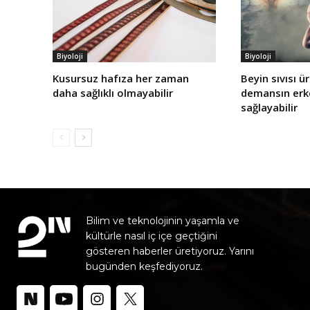
Biyoloji
Biyoloji
Kusursuz hafıza her zaman
Beyin sıvısı ü
daha sağlıklı olmayabilir
demansın erke
sağlayabilir
Bilim ve teknolojinin yaşamla ve
kültürle nasıl iç içe geçtiğini
gösteren haberler üretiyoruz. Yarını
bugünden keşfediyoruz.