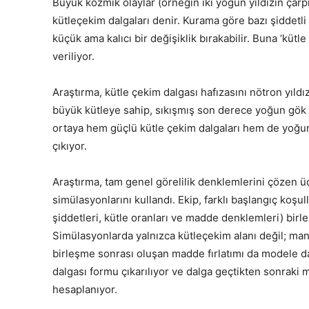
Büyük kozmik olaylar (örneğin iki yoğun yıldızın çar
kütleçekim dalgaları denir. Kurama göre bazı şiddetli
küçük ama kalıcı bir değişiklik bırakabilir. Buna ‘küt
veriliyor.
Araştırma, kütle çekim dalgası hafızasını nötron yıldı
büyük kütleye sahip, sıkışmış son derece yoğun gök cis
ortaya hem güçlü kütle çekim dalgaları hem de yoğun
çıkıyor.
Araştırma, tam genel görelilik denklemlerini çözen üç 
simülasyonlarını kullandı. Ekip, farklı başlangıç koşulla
şiddetleri, kütle oranları ve madde denklemleri) bir
Simülasyonlarda yalnızca kütleçekim alanı değil; ma
birleşme sonrası oluşan madde fırlatımı da modele da
dalgası formu çıkarılıyor ve dalga geçtikten sonraki m
hesaplanıyor.