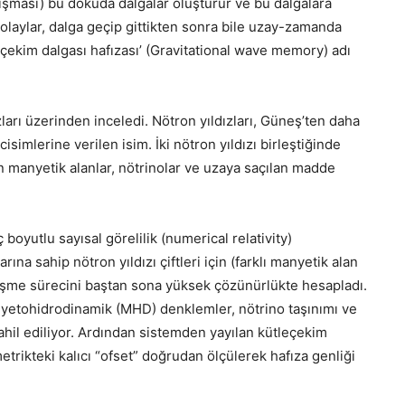
pışması) bu dokuda dalgalar oluşturur ve bu dalgalara
 olaylar, dalga geçip gittikten sonra bile uzay-zamanda
le çekim dalgası hafızası’ (Gravitational wave memory) adı
zları üzerinden inceledi. Nötron yıldızları, Güneş’ten daha
imlerine verilen isim. İki nötron yıldızı birleştiğinde
 manyetik alanlar, nötrinolar ve uzaya saçılan madde
boyutlu sayısal görelilik (numerical relativity)
rına sahip nötron yıldızı çiftleri için (farklı manyetik alan
leşme sürecini baştan sona yüksek çözünürlükte hesapladı.
nyetohidrodinamik (MHD) denklemler, nötrino taşınımı ve
hil ediliyor. Ardından sistemden yayılan kütleçekim
etrikteki kalıcı “ofset” doğrudan ölçülerek hafıza genliği