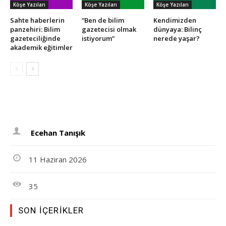
Köşe Yazıları
Köşe Yazıları
Köşe Yazıları
Sahte haberlerin
“Ben de bilim
Kendimizden
panzehiri: Bilim
gazetecisi olmak
dünyaya: Bilinç
gazeteciliğinde
istiyorum”
nerede yaşar?
akademik eğitimler
Ecehan Tanışık
11 Haziran 2026
35
SON İÇERIKLER