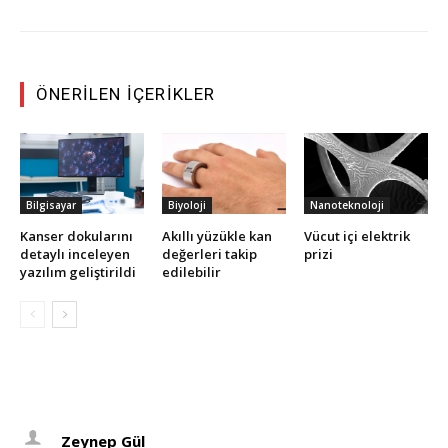
ÖNERILEN İÇERIKLER
Bilgisayar
Biyoloji
Nanoteknoloji
Kanser dokularını
Akıllı yüzükle kan
Vücut içi elektrik
detaylı inceleyen
değerleri takip
prizi
yazılım geliştirildi
edilebilir
Zeynep Gül