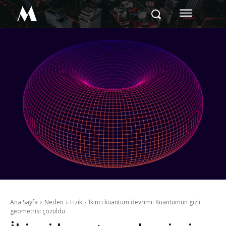
M
Ana Sayfa
Neden
Fizik
İkinci kuantum devrimi: Kuantumun gizli
geometrisi çözüldü