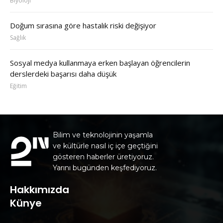
Biyoloji
Doğum sırasına göre hastalık riski değişiyor
Sağlık
Sosyal medya kullanmaya erken başlayan öğrencilerin
derslerdeki başarısı daha düşük
Eğitim
Bilim ve teknolojinin yaşamla
ve kültürle nasıl iç içe geçtiğini
gösteren haberler üretiyoruz.
Yarını bugünden keşfediyoruz.
Hakkımızda
Künye