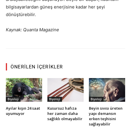
bilgisayarlardan güneş enerjisine kadar her şeyi
dönüştürebilir.
Kaynak: Quanta Magazine
ÖNERILEN İÇERIKLER
Biyoloji
Biyoloji
Biyoloji
Ayılar kışın 24 saat
Kusursuz hafıza
Beyin sıvısı üreten
uyumuyor
her zaman daha
yapı demansın
sağlıklı olmayabilir
erken teşhisini
sağlayabilir