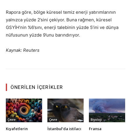
Rapora göre, bölge küresel temiz enerji yatırımlarının
yalnızca yüzde 2’sini çekiyor. Buna rağmen, küresel
GSYİH’nin %6’sını, enerji talebinin yüzde 5’ini ve dünya
nüfusunun yüzde 9’unu barındırıyor.
Kaynak: Reuters
ÖNERILEN İÇERIKLER
Çevre
Çevre
Biyoloji
Kıyafetlerin
İstanbul’da istilacı
Fransa