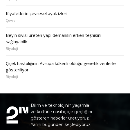
Kıyafetlerin çevresel ayak izleri
Çevre
Beyin sıvısı üreten yapı demansın erken teşhisini
sağlayabilir
Biyoloji
Çiçek hastalığının Avrupa kökenli olduğu genetik verilerle
gösteriliyor
Biyoloji
Bilim ve teknolojinin yaşamla
ve kültürle nasıl iç içe geçtiğini
gösteren haberler üretiyoruz.
Yarını bugünden keşfediyoruz.