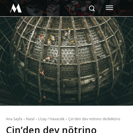
M
Ana Sayfa
Nasıl
Uzay / Havacılık
Çin'den dev nötrino dedektörü
Çin’den dev nötrino