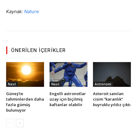
Kaynak:
Nature
ÖNERILEN İÇERIKLER
Nasıl
Nasıl
Astronomi
Güneş’te
Engelli astronotlar
Asteroit sanılan
tahminlerden daha
uzay için biçilmiş
cisim “karanlık”
fazla gümüş
kaftanlar olabilir
kuyruklu yıldız çıktı
bulunuyor