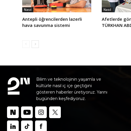
Nasıl
Nasıl
Antepli öğrencilerden lazerli
Afetlerde gör
hava savunma sistemi
TÜRKHAN ABD’
Bilim ve teknolojinin yaşamla ve
kültürle nasıl iç içe geçtiğini
gösteren haberler üretiyoruz. Yarını
bugünden keşfediyoruz.