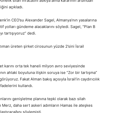
yönelik silah ihracatını askıya alma kararının ardından
ğini açıkladı.
enk’in CEO’su Alexander Sagel, Almanya’nın yasalarına
tif yolları gündeme alacaklarını söyledi. Sagel, “Plan B
ı tartışıyoruz” dedi.
nzıman üreten şirket cirosunun yüzde 2’sini İsrail
iyet karını orta tek haneli milyon avro seviyesinde
nın ahlaki boyutuna ilişkin soruya ise “Zor bir tartışma”
görüyoruz. Fakat Alman bakış açısıyla İsrail’in caydırıcılık
adelerini kullandı.
nlarını genişletme planına tepki olarak bazı silah
h Merz, daha sert askeri adımların Hamas ile ateşkes
laştıracağını söylemişti.