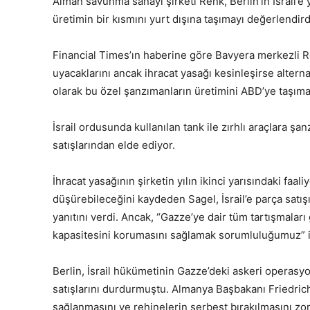
Alman savunma sanayi şirketi Renk, Berlin’in İsrail’e 
üretimin bir kısmını yurt dışına taşımayı değerlendirdi
Financial Times’ın haberine göre Bavyera merkezli R
uyacaklarını ancak ihracat yasağı kesinleşirse alterna
olarak bu özel şanzımanların üretimini ABD’ye taşımay
İsrail ordusunda kullanılan tank ile zırhlı araçlara şa
satışlarından elde ediyor.
İhracat yasağının şirketin yılın ikinci yarısındaki faal
düşürebileceğini kaydeden Sagel, İsrail’e parça satışı
yanıtını verdi. Ancak, “Gazze’ye dair tüm tartışmaları 
kapasitesini korumasını sağlamak sorumluluğumuz” if
Berlin, İsrail hükümetinin Gazze’deki askeri operasyo
satışlarını durdurmuştu. Almanya Başbakanı Friedric
sağlanmasını ve rehinelerin serbest bırakılmasını zor