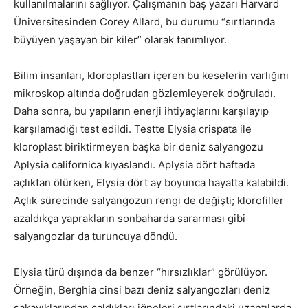
kullanılmalarını sağlıyor. Çalışmanın baş yazarı Harvard
Üniversitesinden Corey Allard, bu durumu “sırtlarında
büyüyen yaşayan bir kiler” olarak tanımlıyor.
Bilim insanları, kloroplastları içeren bu keselerin varlığını
mikroskop altında doğrudan gözlemleyerek doğruladı.
Daha sonra, bu yapıların enerji ihtiyaçlarını karşılayıp
karşılamadığı test edildi. Testte Elysia crispata ile
kloroplast biriktirmeyen başka bir deniz salyangozu
Aplysia californica kıyaslandı. Aplysia dört haftada
açlıktan ölürken, Elysia dört ay boyunca hayatta kalabildi.
Açlık sürecinde salyangozun rengi de değişti; klorofiller
azaldıkça yaprakların sonbaharda sararması gibi
salyangozlar da turuncuya döndü.
Elysia türü dışında da benzer “hırsızlıklar” görülüyor.
Örneğin, Berghia cinsi bazı deniz salyangozları deniz
şakayıklarından çaldıkları iğneleri sırtlarındaki uzantılarda