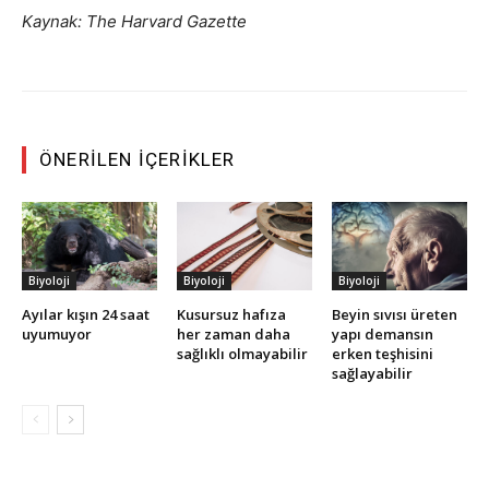
Kaynak: The Harvard Gazette
ÖNERILEN İÇERIKLER
Biyoloji
Biyoloji
Biyoloji
Ayılar kışın 24 saat
Kusursuz hafıza
Beyin sıvısı üreten
uyumuyor
her zaman daha
yapı demansın
sağlıklı olmayabilir
erken teşhisini
sağlayabilir