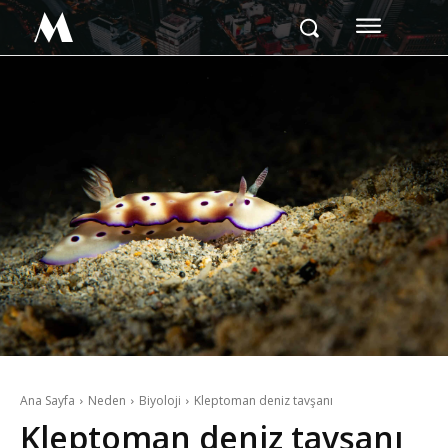
M
Ana Sayfa
Neden
Biyoloji
Kleptoman deniz tavşanı
Kleptoman deniz tavşanı