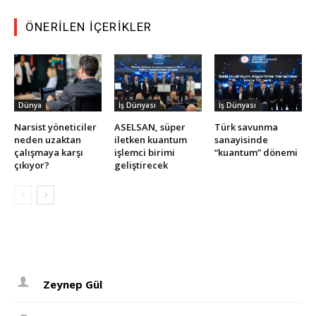
ÖNERILEN İÇERIKLER
Dünya
İş Dünyası
İş Dünyası
Narsist yöneticiler
ASELSAN, süper
Türk savunma
neden uzaktan
iletken kuantum
sanayisinde
çalışmaya karşı
işlemci birimi
“kuantum” dönemi
çıkıyor?
geliştirecek
Zeynep Gül