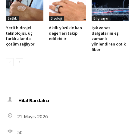
Sağlık
Biyoloji
Bilgisayar
Yerli hidrojel
Akıllı yüzükle kan
Işık ve ses
teknolojisi, üç
değerleri takip
dalgalarını eş
farklı alanda
edilebilir
zamanlı
çözüm sağlıyor
yönlendiren optik
fiber
Hilal Bardakcı
21 Mayıs 2026
50