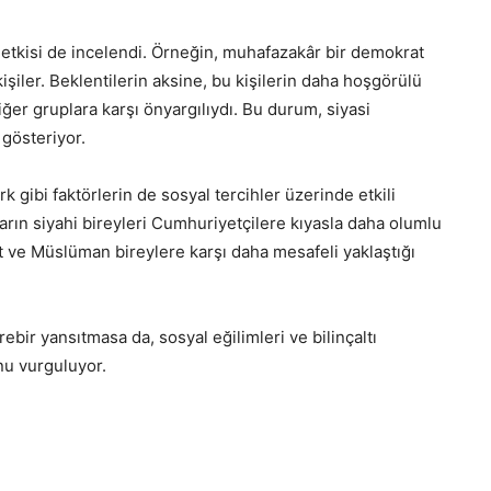
n etkisi de incelendi. Örneğin, muhafazakâr bir demokrat
kişiler. Beklentilerin aksine, bu kişilerin daha hoşgörülü
iğer gruplara karşı önyargılıydı. Bu durum, siyasi
gösteriyor.
rk gibi faktörlerin de sosyal tercihler üzerinde etkili
rın siyahi bireyleri Cumhuriyetçilere kıyasla daha olumlu
st ve Müslüman bireylere karşı daha mesafeli yaklaştığı
ebir yansıtmasa da, sosyal eğilimleri ve bilinçaltı
nu vurguluyor.