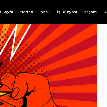
a Sayfa
Neden
Nasıl
İş Dünyası
Yaşam
Y