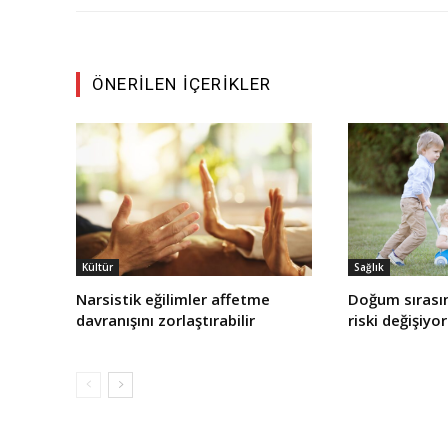
ÖNERILEN İÇERIKLER
Kültür
Sağlık
Narsistik eğilimler affetme
Doğum sırasın
davranışını zorlaştırabilir
riski değişiyor