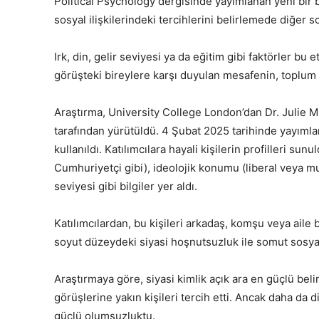
Political Psychology dergisinde yayımlanan yeni bir bi
sosyal ilişkilerindeki tercihlerini belirlemede diğer 
Irk, din, gelir seviyesi ya da eğitim gibi faktörler bu e
görüşteki bireylere karşı duyulan mesafenin, toplum 
Araştırma, University College London’dan Dr. Julie 
tarafından yürütüldü. 4 Şubat 2025 tarihinde yayımla
kullanıldı. Katılımcılara hayali kişilerin profilleri su
Cumhuriyetçi gibi), ideolojik konumu (liberal veya muh
seviyesi gibi bilgiler yer aldı.
Katılımcılardan, bu kişileri arkadaş, komşu veya aile 
soyut düzeydeki siyasi hoşnutsuzluk ile somut sosyal d
Araştırmaya göre, siyasi kimlik açık ara en güçlü belirl
görüşlerine yakın kişileri tercih etti. Ancak daha da d
güçlü olumsuzluktu.