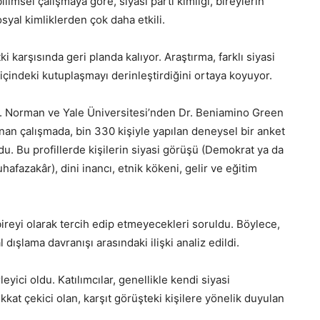
limsel çalışmaya göre, siyasi parti kimliği, bireylerin
sosyal kimliklerden çok daha etkili.
tki karşısında geri planda kalıyor. Araştırma, farklı siyasi
içindeki kutuplaşmayı derinleştirdiğini ortaya koyuyor.
M. Norman ve Yale Üniversitesi’nden Dr. Beniamino Green
nan çalışmada, bin 330 kişiyle yapılan deneysel bir anket
nuldu. Bu profillerde kişilerin siyasi görüşü (Demokrat ya da
afazakâr), dini inancı, etnik kökeni, gelir ve eğitim
bireyi olarak tercih edip etmeyecekleri soruldu. Böylece,
ışlama davranışı arasındaki ilişki analiz edildi.
eyici oldu. Katılımcılar, genellikle kendi siyasi
ikkat çekici olan, karşıt görüşteki kişilere yönelik duyulan