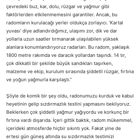
çevredeki buz, kar, dolu, rüzgar ve yağmur gibi
faktörlerden etkilenmemesini garantiler. Ancak, bu
radomların kurulacağı yerler oldukça zorlayıcı. ‘Kartal
yuvası’ diye adlandırdığımız, ulaşımı zor, dik ve dar
yollarla uzun saatler tırmanarak ulaşılabilen yüksek
alanlara konumlandırıyoruz radarları. Bu radom, yaklaşık
1800 metre rakımda ve daracık yollardan taşındı. 14 tır,
çok dikkatli bir şekilde büyük sandıkları taşırken,
malzeme ve ekip, kurulum sırasında şiddetli rüzgar, fırtına
ve yoğun yağmurla karşılaştı.”
Şöyle de komik bir şey oldu, radonumuzu kurduk ve kabul
heyetinin gelip sızdırmazlık testini yapmasını bekliyoruz.
Beklerken çok şiddetli yağmur yağıyordu ve korkunç bir
fırtına vardı dışarıda. İçeri gittik baktık, radom mükemmel,
içerideki atmosferde hiçbir sıkıntı yok. Fakat yine de
ertesi gün güneş altında su sızdırmazlık testimizi