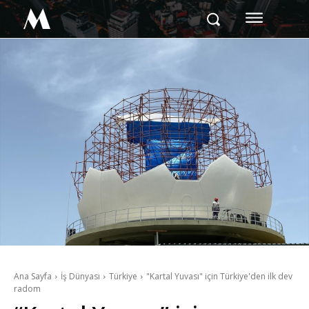
M
Ana Sayfa
İş Dünyası
Türkiye
"Kartal Yuvası" için Türkiye'den ilk dev
radom