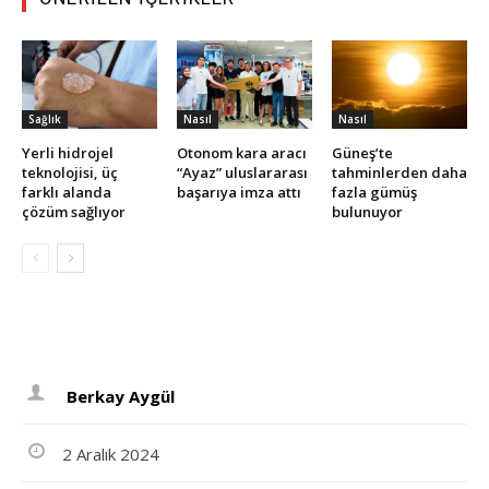
Sağlık
Nasıl
Nasıl
Yerli hidrojel
Otonom kara aracı
Güneş’te
teknolojisi, üç
“Ayaz” uluslararası
tahminlerden daha
farklı alanda
başarıya imza attı
fazla gümüş
çözüm sağlıyor
bulunuyor
Berkay Aygül
2 Aralık 2024