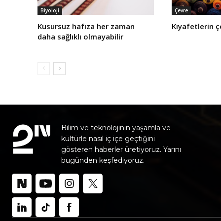
Biyoloji
Çevre
Kusursuz hafıza her zaman
Kıyafetlerin ç
daha sağlıklı olmayabilir
Bilim ve teknolojinin yaşamla ve
kültürle nasıl iç içe geçtiğini
gösteren haberler üretiyoruz. Yarını
bugünden keşfediyoruz.