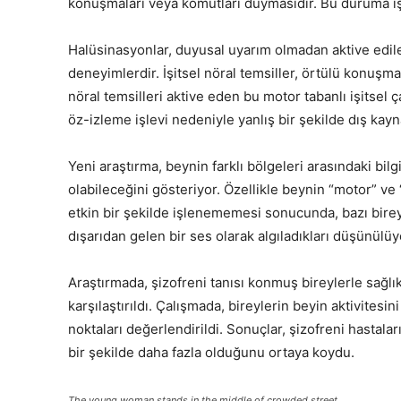
konuşmaları veya komutları duymasıdır. Bu duruma iş
Halüsinasyonlar, duyusal uyarım olmadan aktive edilen
deneyimlerdir. İşitsel nöral temsiller, örtülü konuşmay
nöral temsilleri aktive eden bu motor tabanlı işitsel 
öz-izleme işlevi nedeniyle yanlış bir şekilde dış kayna
Yeni araştırma, beynin farklı bölgeleri arasındaki bil
olabileceğini gösteriyor. Özellikle beynin “motor” ve
etkin bir şekilde işlenememesi sonucunda, bazı birey
dışarıdan gelen bir ses olarak algıladıkları düşünülüy
Araştırmada, şizofreni tanısı konmuş bireylerle sağlı
karşılaştırıldı. Çalışmada, bireylerin beyin aktivitesi
noktaları değerlendirildi. Sonuçlar, şizofreni hastal
bir şekilde daha fazla olduğunu ortaya koydu.
The young woman stands in the middle of crowded street