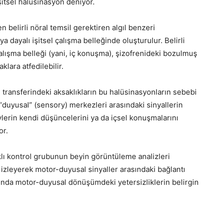
itsel halüsinasyon deniyor.
 belirli nöral temsil gerektiren algıl benzeri
a dayalı işitsel çalışma belleğinde oluşturulur. Belirli
çalışma belleği (yani, iç konuşma), şizofrenideki bozulmuş
klara atfedilebilir.
gi transferindeki aksaklıkların bu halüsinasyonların sebebi
 “duyusal” (sensory) merkezleri arasındaki sinyallerin
lerin kendi düşüncelerini ya da içsel konuşmalarını
or.
klı kontrol grubunun beyin görüntüleme analizleri
ni izleyerek motor-duyusal sinyaller arasındaki bağlantı
arında motor-duyusal dönüşümdeki yetersizliklerin belirgin