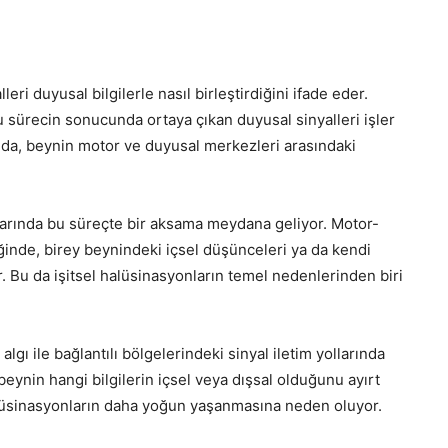
ri duyusal bilgilerle nasıl birleştirdiğini ifade eder.
u sürecin sonucunda ortaya çıkan duyusal sinyalleri işler
unda, beynin motor ve duyusal merkezleri arasındaki
larında bu süreçte bir aksama meydana geliyor. Motor-
ğinde, birey beynindeki içsel düşünceleri ya da kendi
r. Bu da işitsel halüsinasyonların temel nedenlerinden biri
gı ile bağlantılı bölgelerindeki sinyal iletim yollarında
eynin hangi bilgilerin içsel veya dışsal olduğunu ayırt
alüsinasyonların daha yoğun yaşanmasına neden oluyor.