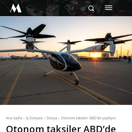
M
Ana Sayfa
İş Dünyası
Dünya
Otonom taksiler ABD’de yayılıyor
Otonom taksiler ABD’de