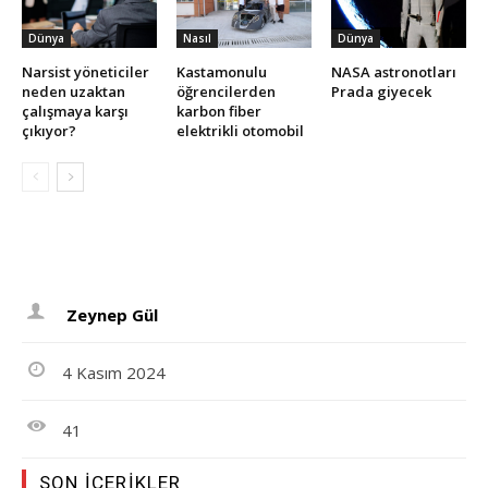
Dünya
Nasıl
Dünya
Narsist yöneticiler
Kastamonulu
NASA astronotları
neden uzaktan
öğrencilerden
Prada giyecek
çalışmaya karşı
karbon fiber
çıkıyor?
elektrikli otomobil
Zeynep Gül
4 Kasım 2024
41
SON İÇERIKLER