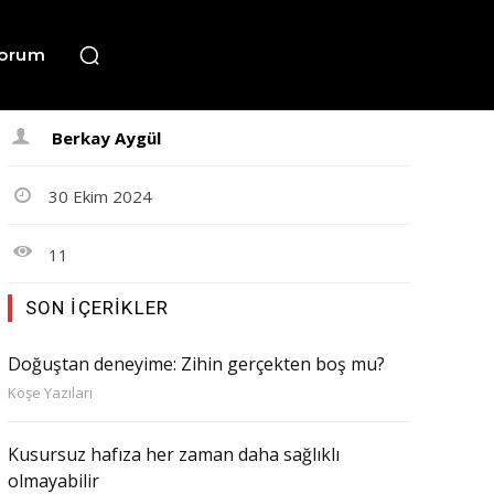
orum
Berkay Aygül
30 Ekim 2024
11
SON İÇERIKLER
Doğuştan deneyime: Zihin gerçekten boş mu?
Köşe Yazıları
Kusursuz hafıza her zaman daha sağlıklı
olmayabilir