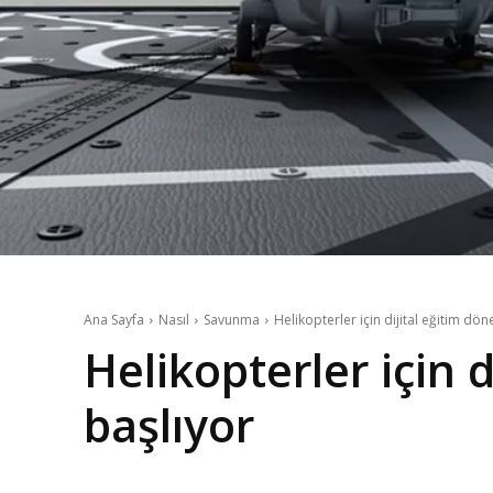
Ana Sayfa
Nasıl
Savunma
Helikopterler için dijital eğitim dö
Helikopterler için 
başlıyor