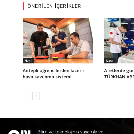
ÖNERILEN İÇERIKLER
Nasıl
Nasıl
Antepli öğrencilerden lazerli
Afetlerde gör
hava savunma sistemi
TÜRKHAN ABD’
Bilim ve teknolojinin yaşamla ve