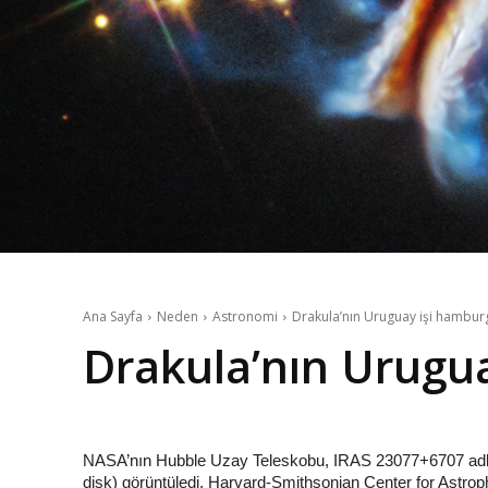
Ana Sayfa
Neden
Astronomi
Drakula’nın Uruguay işi hamburge
Drakula’nın Urugua
NASA’nın Hubble Uzay Teleskobu, IRAS 23077+6707 adlı y
disk) görüntüledi. Harvard-Smithsonian Center for Astroph