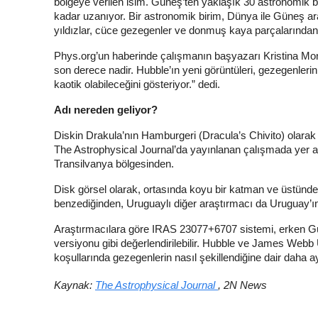
bölgeye verilen isim. Güneş’ten yaklaşık 30 astronomik 
kadar uzanıyor. Bir astronomik birim, Dünya ile Güneş ar
yıldızlar, cüce gezegenler ve donmuş kaya parçalarından
Phys.org’un haberinde çalışmanın başyazarı Kristina Mon
son derece nadir. Hubble’ın yeni görüntüleri, gezegenler
kaotik olabileceğini gösteriyor.” dedi.
Adı nereden geliyor?
Diskin Drakula’nın Hamburgeri (Dracula’s Chivito) olarak
The Astrophysical Journal’da yayınlanan çalışmada yer a
Transilvanya bölgesinden.
Disk görsel olarak, ortasında koyu bir katman ve üstünde 
benzediğinden, Uruguaylı diğer araştırmacı da Uruguay’ın
Araştırmacılara göre IRAS 23077+6707 sistemi, erken Gü
versiyonu gibi değerlendirilebilir. Hubble ve James Webb U
koşullarında gezegenlerin nasıl şekillendiğine dair daha ay
Kaynak:
The Astrophysical Journal
, 2N News