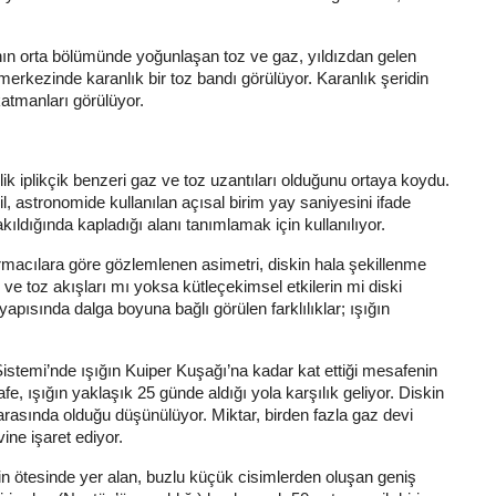
nın orta bölümünde yoğunlaşan toz ve gaz, yıldızdan gelen
merkezinde karanlık bir toz bandı görülüyor. Karanlık şeridin
atmanları görülüyor.
ik iplikçik benzeri gaz ve toz uzantıları olduğunu ortaya koydu.
il, astronomide kullanılan açısal birim yay saniyesini ifade
ıldığında kapladığı alanı tanımlamak için kullanılıyor.
rmacılara göre gözlemlenen asimetri, diskin hala şekillenme
ve toz akışları mı yoksa kütleçekimsel etkilerin mi diski
yapısında dalga boyuna bağlı görülen farklılıklar; ışığın
istemi’nde ışığın Kuiper Kuşağı’na kadar kat ettiği mesafenin
, ışığın yaklaşık 25 günde aldığı yola karşılık geliyor. Diskin
 arasında olduğu düşünülüyor. Miktar, birden fazla gaz devi
ine işaret ediyor.
 ötesinde yer alan, buzlu küçük cisimlerden oluşan geniş