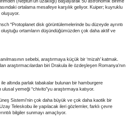
birimden (Neptün’ün uzaklığı) başlayarak 50 astronomik birime
asındaki ortalama mesafeye karşılık geliyor. Kuiper; kuyruklu
 oluşuyor.
sch “Protoplanet disk görüntülemelerinde bu düzeyde ayrıntı
in oluştuğu ortamların düşündüğümüzden çok daha aktif ve
 anılmasının sebebi, araştırmaya küçük bir ‘mizah’ katmak.
lan araştırmacılardan biri Drakula ile özdeşleşen Romanya’nın
ile altında parlak tabakalar bulunan bir hamburgere
 ulusal yemeği “chivito”yu araştırmaya katıyor.
neş Sistemi’nin çok daha büyük ve çok daha kaotik bir
zay Teleskobu ile yapılacak ileri gözlemler, farklı çevre
rıntılı bilgiler sunmayı amaçlıyor.