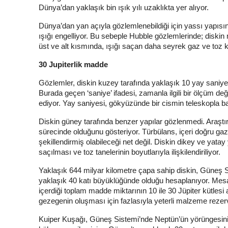
Dünya’dan yaklaşık bin ışık yılı uzaklıkta yer alıyor.
Dünya’dan yan açıyla gözlemlenebildiği için yassı yapısı
ışığı engelliyor. Bu sebeple Hubble gözlemlerinde; diskin 
üst ve alt kısmında, ışığı saçan daha seyrek gaz ve toz k
30 Jupiterlik madde
Gözlemler, diskin kuzey tarafında yaklaşık 10 yay saniyel
Burada geçen ‘saniye’ ifadesi, zamanla ilgili bir ölçüm değ
ediyor. Yay saniyesi, gökyüzünde bir cismin teleskopla bak
Diskin güney tarafında benzer yapılar gözlenmedi. Araştı
sürecinde olduğunu gösteriyor. Türbülans, içeri doğru gaz 
şekillendirmiş olabileceği net değil. Diskin dikey ve yatay 
saçılması ve toz tanelerinin boyutlarıyla ilişkilendiriliyor.
Yaklaşık 644 milyar kilometre çapa sahip diskin, Güneş S
yaklaşık 40 katı büyüklüğünde olduğu hesaplanıyor. Mesafe
içerdiği toplam madde miktarının 10 ile 30 Jüpiter kütlesi
gezegenin oluşması için fazlasıyla yeterli malzeme rezerv
Kuiper Kuşağı, Güneş Sistemi’nde Neptün’ün yörüngesinin