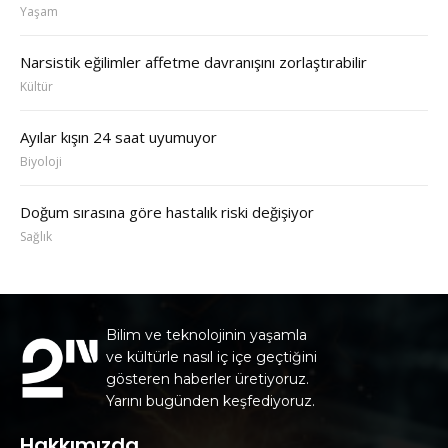
Yaşam
Narsistik eğilimler affetme davranışını zorlaştırabilir
Kültür
Ayılar kışın 24 saat uyumuyor
Biyoloji
Doğum sırasına göre hastalık riski değişiyor
Sağlık
Bilim ve teknolojinin yaşamla
ve kültürle nasıl iç içe geçtiğini
gösteren haberler üretiyoruz.
Yarını bugünden keşfediyoruz.
Hakkımızda