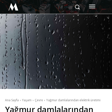
M
Ana Sayfa
Yaşam
Çevre
Yağmur damlalarından elektrik üretimi
Yağmur damlalarından