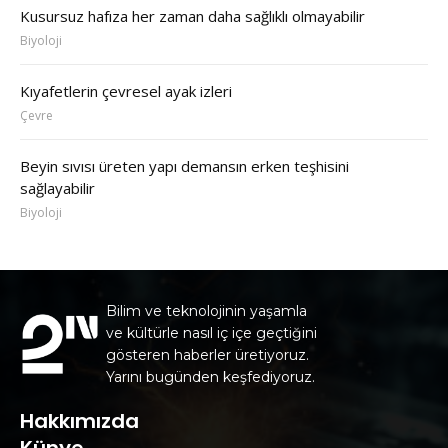
Kusursuz hafıza her zaman daha sağlıklı olmayabilir
Biyoloji
Kıyafetlerin çevresel ayak izleri
Çevre
Beyin sıvısı üreten yapı demansın erken teşhisini
sağlayabilir
Biyoloji
Bilim ve teknolojinin yaşamla
ve kültürle nasıl iç içe geçtiğini
gösteren haberler üretiyoruz.
Yarını bugünden keşfediyoruz.
Hakkımızda
Künye