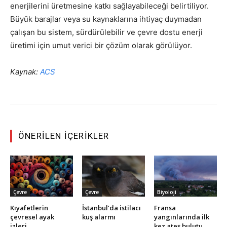
enerjilerini üretmesine katkı sağlayabileceği belirtiliyor.
Büyük barajlar veya su kaynaklarına ihtiyaç duymadan
çalışan bu sistem, sürdürülebilir ve çevre dostu enerji
üretimi için umut verici bir çözüm olarak görülüyor.
Kaynak:
ACS
ÖNERILEN İÇERIKLER
Çevre
Çevre
Biyoloji
Kıyafetlerin
İstanbul’da istilacı
Fransa
çevresel ayak
kuş alarmı
yangınlarında ilk
izleri
kez ateş bulutu