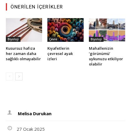
ÖNERILEN İÇERIKLER
Biyoloji
Çevre
Biyoloji
Kusursuz hafıza
Kıyafetlerin
Mahallenizin
her zaman daha
çevresel ayak
‘görünümü’
sağlıklı olmayabilir
izleri
uykunuzu etkiliyor
olabilir
Melisa Durukan
27 Ocak 2025