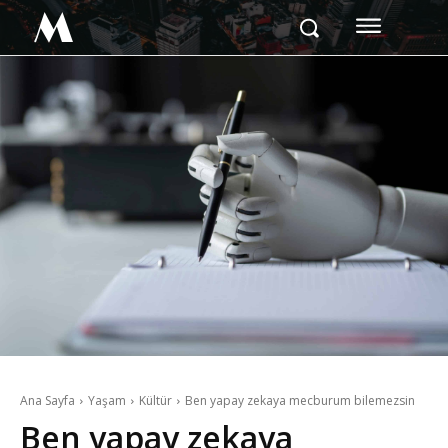
M
Ana Sayfa
Yaşam
Kültür
Ben yapay zekaya mecburum bilemezsin
Ben yapay zekaya