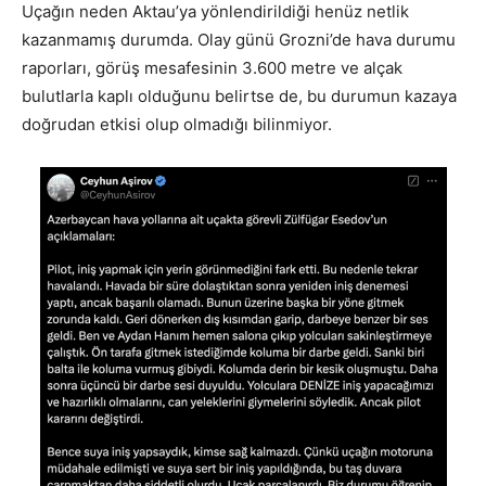
Uçağın neden Aktau’ya yönlendirildiği henüz netlik
kazanmamış durumda. Olay günü Grozni’de hava durumu
raporları, görüş mesafesinin 3.600 metre ve alçak
bulutlarla kaplı olduğunu belirtse de, bu durumun kazaya
doğrudan etkisi olup olmadığı bilinmiyor.