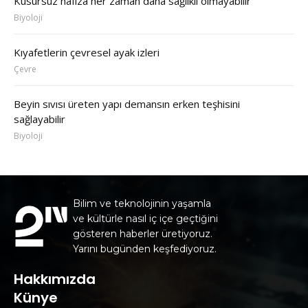
Kusursuz hafıza her zaman daha sağlıklı olmayabilir
Biyoloji
Kıyafetlerin çevresel ayak izleri
Çevre
Beyin sıvısı üreten yapı demansın erken teşhisini
sağlayabilir
Biyoloji
Bilim ve teknolojinin yaşamla
ve kültürle nasıl iç içe geçtiğini
gösteren haberler üretiyoruz.
Yarını bugünden keşfediyoruz.
Hakkımızda
Künye