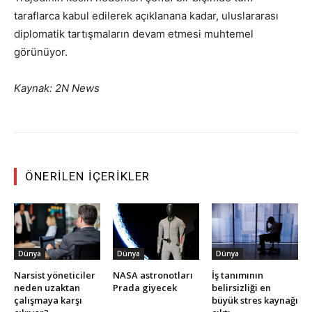
taraflarca kabul edilerek açıklanana kadar, uluslararası
diplomatik tartışmaların devam etmesi muhtemel
görünüyor.
Kaynak: 2N News
ÖNERILEN İÇERIKLER
Dünya
Dünya
Dünya
Narsist yöneticiler
NASA astronotları
İş tanımının
neden uzaktan
Prada giyecek
belirsizliği en
çalışmaya karşı
büyük stres kaynağı