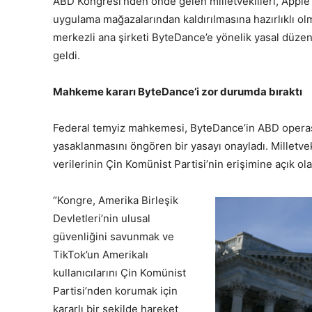
ABD Kongresi’nden önde gelen milletvekilleri, Apple 
uygulama mağazalarından kaldırılmasına hazırlıklı olm
merkezli ana şirketi ByteDance’e yönelik yasal düze
geldi.
Mahkeme kararı ByteDance’i zor durumda bıraktı
Federal temyiz mahkemesi, ByteDance’in ABD opera
yasaklanmasını öngören bir yasayı onayladı. Milletveki
verilerinin Çin Komünist Partisi’nin erişimine açık ol
“Kongre, Amerika Birleşik
Devletleri’nin ulusal
güvenliğini savunmak ve
TikTok’un Amerikalı
kullanıcılarını Çin Komünist
Partisi’nden korumak için
kararlı bir şekilde hareket