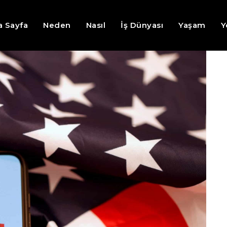
a Sayfa
Neden
Nasıl
İş Dünyası
Yaşam
Y