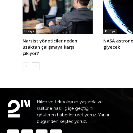
Dünya
Dünya
Narsist yöneticiler neden
NASA astrono
uzaktan çalışmaya karşı
giyecek
çıkıyor?
Bilim ve teknolojinin yaşamla ve
kültürle nasıl iç içe geçtiğini
gösteren haberler üretiyoruz. Yarını
bugünden keşfediyoruz.