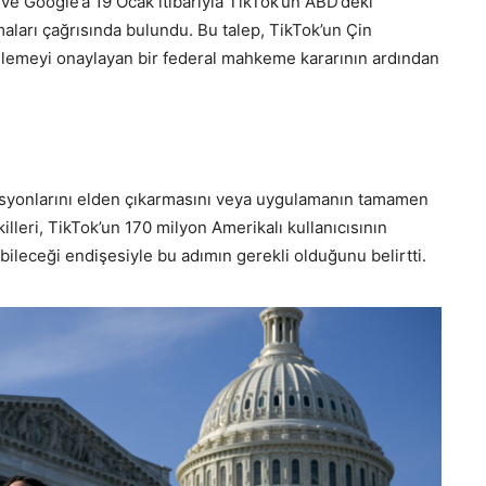
ve Google’a 19 Ocak itibarıyla TikTok’un ABD’deki
aları çağrısında bulundu. Bu talep, TikTok’un Çin
nlemeyi onaylayan bir federal mahkeme kararının ardından
syonlarını elden çıkarmasını veya uygulamanın tamamen
lleri, TikTok’un 170 milyon Amerikalı kullanıcısının
abileceği endişesiyle bu adımın gerekli olduğunu belirtti.