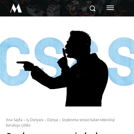
M
Ana Sayfa
İş Dünyası
Dünya
Soykırıma sessiz kalan teknoloji
kuruluşu çöktü