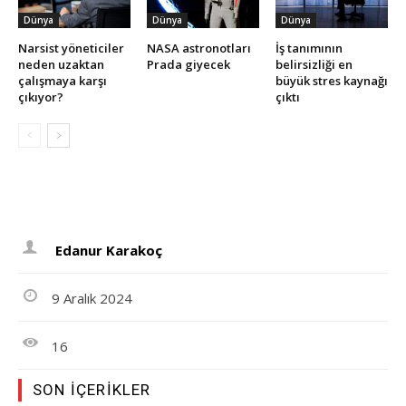
Dünya
Dünya
Dünya
Narsist yöneticiler
NASA astronotları
İş tanımının
neden uzaktan
Prada giyecek
belirsizliği en
çalışmaya karşı
büyük stres kaynağı
çıkıyor?
çıktı
Edanur Karakoç
9 Aralık 2024
16
SON İÇERIKLER