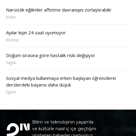
Narsistik eğilimler affetme davranışını zorlaştırabilir
Kültür
Ayılar kışın 24 saat uyumuyor
Biyoloji
Doğum sırasına göre hastalık riski değişiyor
Sağlık
Sosyal medya kullanmaya erken başlayan öğrencilerin
derslerdeki başarısı daha düşük
Eğitim
Bilim ve teknolojinin yaşamla
ve kültürle nasıl iç içe geçtiğini
gösteren haberler üretiyoruz.