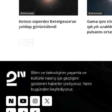
Astronomi
Astronomi
Kırmızı süperdev Betelgeuse’un
Gama ışını tit
yoldaşı görüntülendi
ışık yılı uzakl
pulsarını orta
Bilim ve teknolojinin yaşamla ve
kültürle nasıl iç içe geçtiğini
gösteren haberler üretiyoruz. Yarını
bugünden keşfediyoruz.