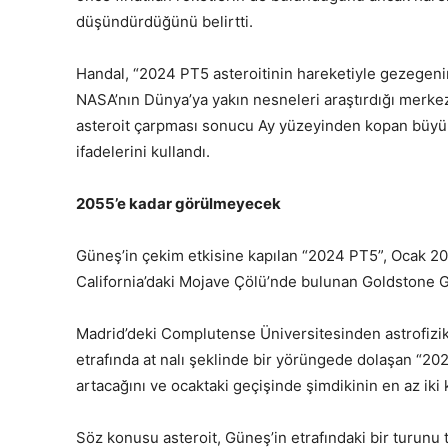
düşündürdüğünü belirtti.
Handal, “2024 PT5 asteroitinin hareketiyle gezegeni
NASA’nın Dünya’ya yakın nesneleri araştırdığı merke
asteroit çarpması sonucu Ay yüzeyinden kopan büyük
ifadelerini kullandı.
2055’e kadar görülmeyecek
Güneş’in çekim etkisine kapılan “2024 PT5”, Ocak 2
California’daki Mojave Çölü’nde bulunan Goldstone Gü
Madrid’deki Complutense Üniversitesinden astrofizik
etrafında at nalı şeklinde bir yörüngede dolaşan “20
artacağını ve ocaktaki geçişinde şimdikinin en az iki k
Söz konusu asteroit, Güneş’in etrafındaki bir turun