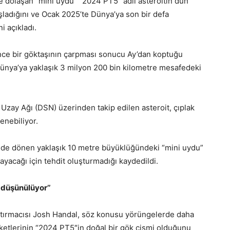
e dolaşan “mini uydu” “2024 PT5” adlı asteroitin dün
ladığını ve Ocak 2025’te Dünya’ya son bir defa
 açıkladı.
nce bir göktaşının çarpması sonucu Ay’dan koptuğu
nya’ya yaklaşık 3 milyon 200 bin kilometre mesafedeki
zay Ağı (DSN) üzerinden takip edilen asteroit, çıplak
enebiliyor.
gede dönen yaklaşık 10 metre büyüklüğündeki “mini uydu”
acağı için tehdit oluşturmadığı kaydedildi.
 düşünülüyor’’
ırmacısı Josh Handal, söz konusu yörüngelerde daha
ketlerinin “2024 PT5″in doğal bir gök cismi olduğunu