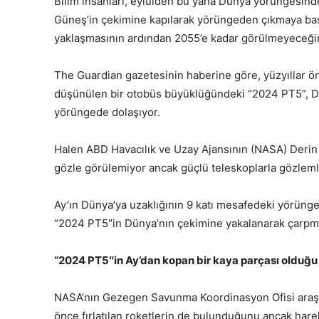
Bilim insanları, eylülden bu yana Dünya yörüngesind
Güneş’in çekimine kapılarak yörüngeden çıkmaya baş
yaklaşmasının ardından 2055’e kadar görülmeyeceğini
The Guardian gazetesinin haberine göre, yüzyıllar ö
düşünülen bir otobüs büyüklüğündeki “2024 PT5”, Dü
yörüngede dolaşıyor.
Halen ABD Havacılık ve Uzay Ajansının (NASA) Derin U
gözle görülemiyor ancak güçlü teleskoplarla gözleml
Ay’ın Dünya’ya uzaklığının 9 katı mesafedeki yörün
“2024 PT5″in Dünya’nın çekimine yakalanarak çarpmay
“2024 PT5″in Ay’dan kopan bir kaya parçası olduğu
NASA’nın Gezegen Savunma Koordinasyon Ofisi araşt
önce fırlatılan roketlerin de bulunduğunu ancak hare