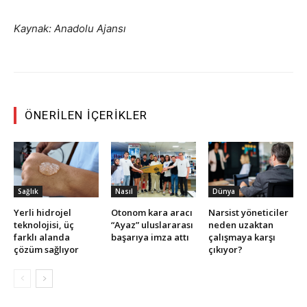
Kaynak: Anadolu Ajansı
ÖNERILEN İÇERIKLER
Sağlık
Nasıl
Dünya
Yerli hidrojel
Otonom kara aracı
Narsist yöneticiler
teknolojisi, üç
“Ayaz” uluslararası
neden uzaktan
farklı alanda
başarıya imza attı
çalışmaya karşı
çözüm sağlıyor
çıkıyor?