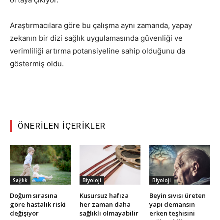
Araştırmacılara göre bu çalışma aynı zamanda, yapay
zekanın bir dizi sağlık uygulamasında güvenliği ve
verimliliği artırma potansiyeline sahip olduğunu da
göstermiş oldu.
ÖNERILEN İÇERIKLER
Sağlık
Biyoloji
Biyoloji
Doğum sırasına
Kusursuz hafıza
Beyin sıvısı üreten
göre hastalık riski
her zaman daha
yapı demansın
değişiyor
sağlıklı olmayabilir
erken teşhisini