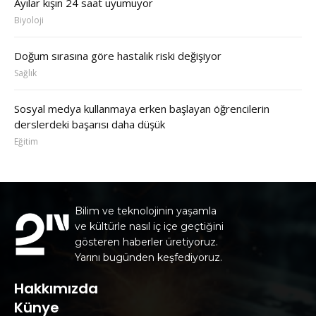
Ayılar kışın 24 saat uyumuyor
Biyoloji
Doğum sırasına göre hastalık riski değişiyor
Sağlık
Sosyal medya kullanmaya erken başlayan öğrencilerin
derslerdeki başarısı daha düşük
Eğitim
Bilim ve teknolojinin yaşamla
ve kültürle nasıl iç içe geçtiğini
gösteren haberler üretiyoruz.
Yarını bugünden keşfediyoruz.
Hakkımızda
Künye