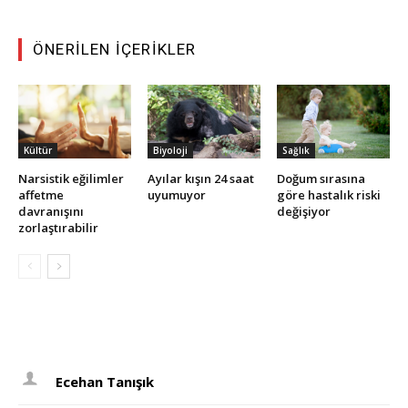
ÖNERILEN İÇERIKLER
Kültür
Biyoloji
Sağlık
Narsistik eğilimler
Ayılar kışın 24 saat
Doğum sırasına
affetme
uyumuyor
göre hastalık riski
davranışını
değişiyor
zorlaştırabilir
Ecehan Tanışık