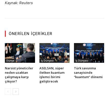
Kaynak: Reuters
ÖNERILEN İÇERIKLER
Dünya
İş Dünyası
İş Dünyası
Narsist yöneticiler
ASELSAN, süper
Türk savunma
neden uzaktan
iletken kuantum
sanayisinde
çalışmaya karşı
işlemci birimi
“kuantum” dönemi
çıkıyor?
geliştirecek