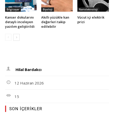
Bilgisayar
Biyoloji
Nanoteknoloji
Kanser dokularını
Akıllı yüzükle kan
Vücut içi elektrik
detaylı inceleyen
değerleri takip
prizi
yazılım geliştirildi
edilebilir
Hilal Bardakcı
12 Haziran 2026
15
SON İÇERIKLER