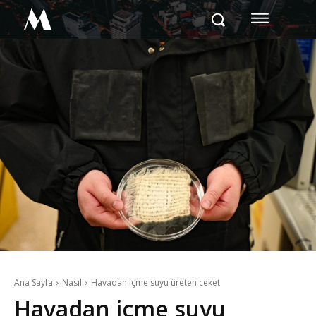
M
Ana Sayfa
Nasıl
Havadan içme suyu üreten ceket
Havadan içme suyu