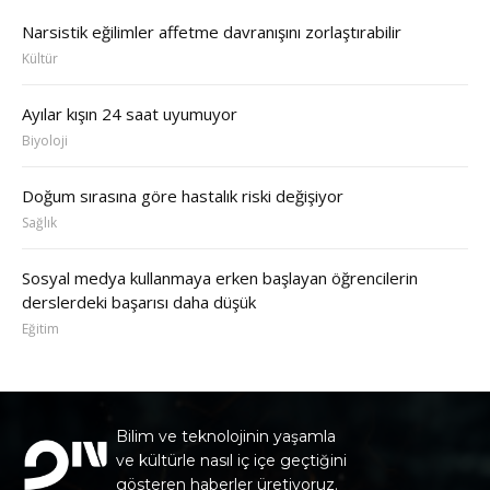
Narsistik eğilimler affetme davranışını zorlaştırabilir
Kültür
Ayılar kışın 24 saat uyumuyor
Biyoloji
Doğum sırasına göre hastalık riski değişiyor
Sağlık
Sosyal medya kullanmaya erken başlayan öğrencilerin
derslerdeki başarısı daha düşük
Eğitim
Bilim ve teknolojinin yaşamla
ve kültürle nasıl iç içe geçtiğini
gösteren haberler üretiyoruz.