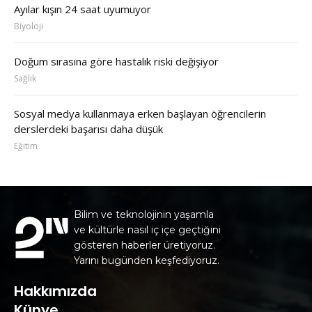
Ayılar kışın 24 saat uyumuyor
Biyoloji
Doğum sırasına göre hastalık riski değişiyor
Sağlık
Sosyal medya kullanmaya erken başlayan öğrencilerin
derslerdeki başarısı daha düşük
Eğitim
Bilim ve teknolojinin yaşamla
ve kültürle nasıl iç içe geçtiğini
gösteren haberler üretiyoruz.
Yarını bugünden keşfediyoruz.
Hakkımızda
Künye