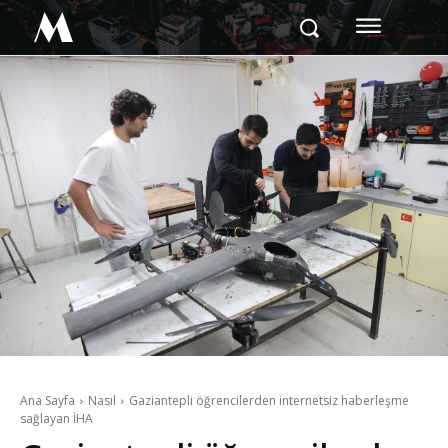
M
Ana Sayfa
Nasıl
Gaziantepli öğrencilerden internetsiz haberleşme
sağlayan İHA