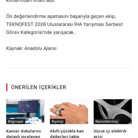
kilitlerinden ilham aldı.
Ön değerlendirme aşamasını başarıyla geçen ekip,
TEKNOFEST 2026 Uluslararası İHA Yarışması Serbest
Görev Kategorisi’nde yarışacak.
Kaynak: Anadolu Ajansı
ÖNERILEN İÇERIKLER
Bilgisayar
Biyoloji
Nanoteknoloji
Kanser dokularını
Akıllı yüzükle kan
Vücut içi elektrik
detaylı inceleyen
değerleri takip
prizi