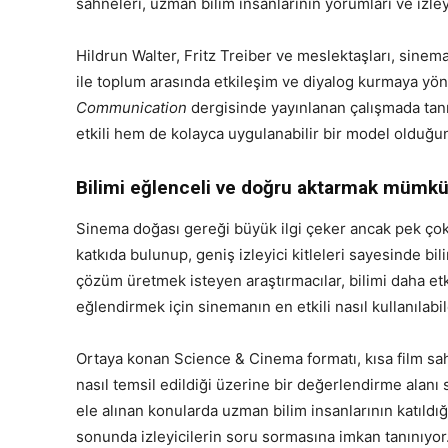
sahneleri, uzman bilim insanlarının yorumları ve izleyi
Hildrun Walter, Fritz Treiber ve meslektaşları, sinema
ile toplum arasında etkileşim ve diyalog kurmaya yöne
Communication
dergisinde yayınlanan çalışmada tan
etkili hem de kolayca uygulanabilir bir model olduğ
Bilimi eğlenceli ve doğru aktarmak müm
Sinema doğası gereği büyük ilgi çeker ancak pek çok ya
katkıda bulunup, geniş izleyici kitleleri sayesinde bi
çözüm üretmek isteyen araştırmacılar, bilimi daha etk
eğlendirmek için sinemanın en etkili nasıl kullanılabil
Ortaya konan Science & Cinema formatı, kısa film sah
nasıl temsil edildiği üzerine bir değerlendirme alanı
ele alınan konularda uzman bilim insanlarının katıldığ
sonunda izleyicilerin soru sormasına imkan tanınıyor