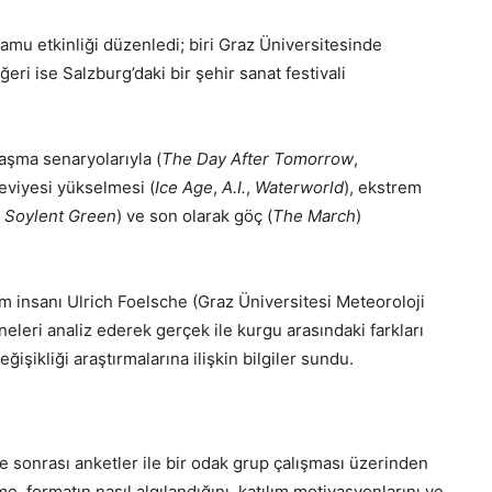
 kamu etkinliği düzenledi; biri Graz Üniversitesinde
ri ise Salzburg’daki bir şehir sanat festivali
laşma senaryolarıyla (
The Day After Tomorrow
,
seviyesi yükselmesi (
Ice Age
,
A.I.
,
Waterworld
), ekstrem
,
Soylent Green
) ve son olarak göç (
The March
)
lim insanı Ulrich Foelsche (Graz Üniversitesi Meteoroloji
eleri analiz ederek gerçek ile kurgu arasındaki farkları
eğişikliği araştırmalarına ilişkin bilgiler sundu.
ve sonrası anketler ile bir odak grup çalışması üzerinden
e, formatın nasıl algılandığını, katılım motivasyonlarını ve