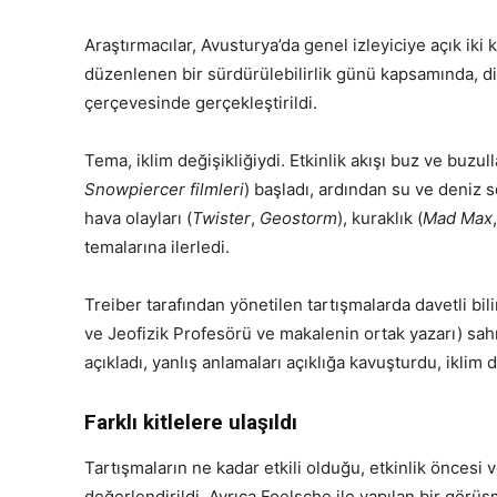
Araştırmacılar, Avusturya’da genel izleyiciye açık iki
düzenlenen bir sürdürülebilirlik günü kapsamında, diğe
çerçevesinde gerçekleştirildi.
Tema, iklim değişikliğiydi. Etkinlik akışı buz ve buzul
Snowpiercer filmleri
) başladı, ardından su ve deniz 
hava olayları (
Twister
,
Geostorm
), kuraklık (
Mad Max
temalarına ilerledi.
Treiber tarafından yönetilen tartışmalarda davetli bi
ve Jeofizik Profesörü ve makalenin ortak yazarı) sahn
açıkladı, yanlış anlamaları açıklığa kavuşturdu, iklim d
Farklı kitlelere ulaşıldı
Tartışmaların ne kadar etkili olduğu, etkinlik öncesi 
değerlendirildi. Ayrıca Foelsche ile yapılan bir görüşm