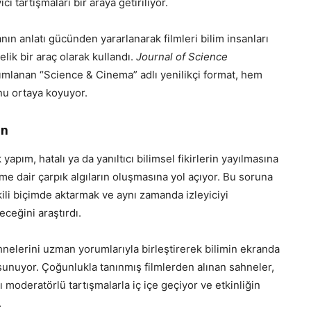
ci tartışmaları bir araya getiriliyor.
nın anlatı gücünden yararlanarak filmleri bilim insanları
lik bir araç olarak kullandı.
Journal of Science
ımlanan “Science & Cinema” adlı yenilikçi format, hem
unu ortaya koyuyor.
kün
pım, hatalı ya da yanıltıcı bilimsel fikirlerin yayılmasına
lime dair çarpık algıların oluşmasına yol açıyor. Bu soruna
ili biçimde aktarmak ve aynı zamanda izleyiciyi
eceğini araştırdı.
nelerini uzman yorumlarıyla birleştirerek bilimin ekranda
 sunuyor. Çoğunlukla tanınmış filmlerden alınan sahneler,
ı moderatörlü tartışmalarla iç içe geçiyor ve etkinliğin
.