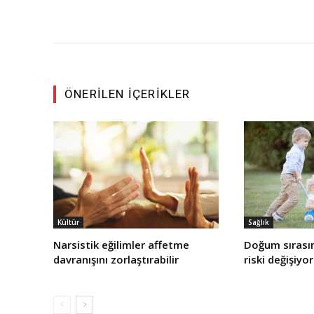
ÖNERILEN İÇERIKLER
Kültür
Sağlık
Narsistik eğilimler affetme
Doğum sırasın
davranışını zorlaştırabilir
riski değişiyor