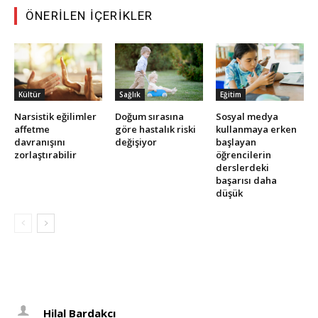
ÖNERILEN İÇERIKLER
Kültür
Sağlık
Eğitim
Narsistik eğilimler
Doğum sırasına
Sosyal medya
affetme
göre hastalık riski
kullanmaya erken
davranışını
değişiyor
başlayan
zorlaştırabilir
öğrencilerin
derslerdeki
başarısı daha
düşük
Hilal Bardakcı