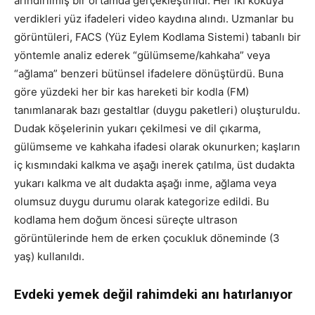
arındırılmış bir ortamda gerçekleştirildi. Her iki kokuya
verdikleri yüz ifadeleri video kaydına alındı. Uzmanlar bu
görüntüleri, FACS (Yüz Eylem Kodlama Sistemi) tabanlı bir
yöntemle analiz ederek “gülümseme/kahkaha” veya
“ağlama” benzeri bütünsel ifadelere dönüştürdü. Buna
göre yüzdeki her bir kas hareketi bir kodla (FM)
tanımlanarak bazı gestaltlar (duygu paketleri) oluşturuldu.
Dudak köşelerinin yukarı çekilmesi ve dil çıkarma,
gülümseme ve kahkaha ifadesi olarak okunurken; kaşların
iç kısmındaki kalkma ve aşağı inerek çatılma, üst dudakta
yukarı kalkma ve alt dudakta aşağı inme, ağlama veya
olumsuz duygu durumu olarak kategorize edildi. Bu
kodlama hem doğum öncesi süreçte ultrason
görüntülerinde hem de erken çocukluk döneminde (3
yaş) kullanıldı.
Evdeki yemek değil rahimdeki anı hatırlanıyor