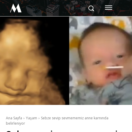
M
Ana Sayfa
Yaşam
Sebze sevip sevmememiz anne karnında
belirleniyor