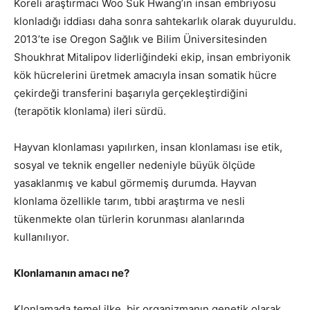
Koreli araştırmacı Woo Suk Hwang’ın insan embriyosu
klonladığı iddiası daha sonra sahtekarlık olarak duyuruldu.
2013’te ise Oregon Sağlık ve Bilim Üniversitesinden
Shoukhrat Mitalipov liderliğindeki ekip, insan embriyonik
kök hücrelerini üretmek amacıyla insan somatik hücre
çekirdeği transferini başarıyla gerçekleştirdiğini
(terapötik klonlama) ileri sürdü.
Hayvan klonlaması yapılırken, insan klonlaması ise etik,
sosyal ve teknik engeller nedeniyle büyük ölçüde
yasaklanmış ve kabul görmemiş durumda. Hayvan
klonlama özellikle tarım, tıbbi araştırma ve nesli
tükenmekte olan türlerin korunması alanlarında
kullanılıyor.
Klonlamanın amacı ne?
Klonlamada temel ilke, bir organizmanın genetik olarak