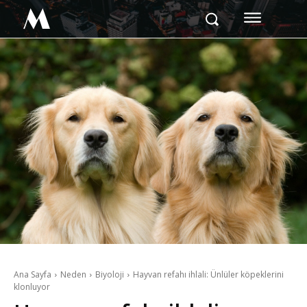
M
Ana Sayfa
Neden
Biyoloji
Hayvan refahı ihlali: Ünlüler köpeklerini
klonluyor