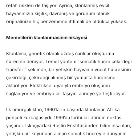
refah riskleri de taşıyor. Ayrıca, klonlanmış evcil
hayvanınızın kişilik, davranış ve görünüm olarak
orijinalinize hiç benzememe ihtimali de oldukça yüksek.
Memelilerin klonlanmasının hikayesi
Klonlama, genetik olarak özdeş canlılar oluşturma
sürecine deniyor. Temel yöntem “somatik hücre çekirdeği
transferi” şeklinde; bir yetişkin hayvanın vücut hücresinin
çekirdeği, çekirdeği alınmış bir yumurta hücresine
aktarılıyor. Elektriksel uyarıyla embriyo oluşumu
sağlanıyor ve embriyo bir taşıyıcı anneye yerleştiriliyor.
İlk omurgalı klon, 1960’ların başında klonlanan Afrika
pençeli kurbağasıydı. 1996’da tarihi bir dönüm noktası
yaşandı. İskoçya’daki Roslin Enstitüsünden bilim insanları,
yetişkin bir koyundan alınan somatik hücreyle dünyanın