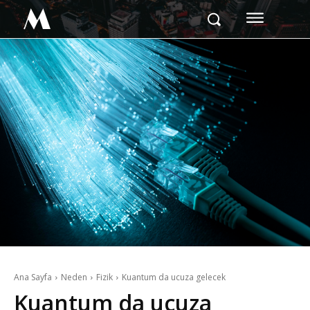
M
Ana Sayfa
Neden
Fizik
Kuantum da ucuza gelecek
Kuantum da ucuza