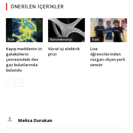
ÖNERILEN İÇERIKLER
Fizik
Nanoteknoloji
Fizik
Kayıp maddenin izi
Vücut içi elektrik
Lise
galaksilerin
prizi
öğrencilerinden
çevresindeki dev
rüzgarı ölçen yerli
gaz bulutlarında
sensör
bulundu
Melisa Durukan