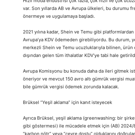
Hızlı moda endüstrisi çok fazla, çok hızlı ve çok ucu
var. Son yıllarda AB ve Avrupa ülkeleri, bu durumu f
önermeye ve uygulamaya başladı.
2021 yılına kadar, Shein ve Temu gibi platformlardan
Avrupa’ya KDV ödemeden girebiliyordu. Bu durum, yere
merkezli Shein ve Temu ucuzluklarıyla bilinen, ürün o
dışından gelen tüm ithalatlar KDV’ye tabi hale getirild
Avrupa Komisyonu bu konuda daha da ileri gitmek istiy
öneriyor ve mevcut 150 avro altı gümrük vergisi muafi
bile gümrük vergisi ödemek zorunda kalacak.
Brüksel “Yeşil aklama” için kanıt isteyecek
Ayrıca Brüksel, yeşil aklama (greenwashing: bir şir
gibi göstermesi) ile mücadele etmek için (AB) 2024/82
“karbon nötr” veya “çevre dostu” olduklarını doğrula