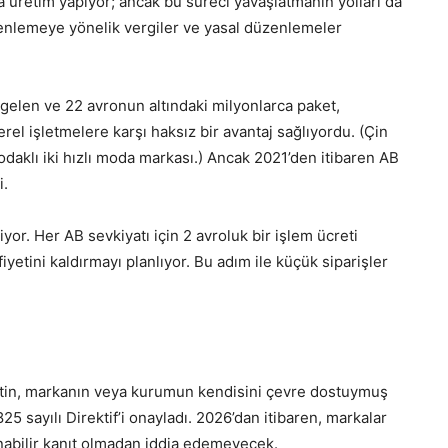
za üretim yapıyor; ancak bu süreci yavaşlatmanın yolları da
renlemeye yönelik vergiler ve yasal düzenlemeler
 gelen ve 22 avronun altındaki milyonlarca paket,
l işletmelere karşı haksız bir avantaj sağlıyordu. (Çin
daklı iki hızlı moda markası.) Ancak 2021’den itibaren AB
i.
or. Her AB sevkiyatı için 2 avroluk bir işlem ücreti
yetini kaldırmayı planlıyor. Bu adım ile küçük siparişler
ketin, markanın veya kurumun kendisini çevre dostuymuş
5 sayılı Direktif’i onayladı. 2026’dan itibaren, markalar
nabilir kanıt olmadan iddia edemeyecek.