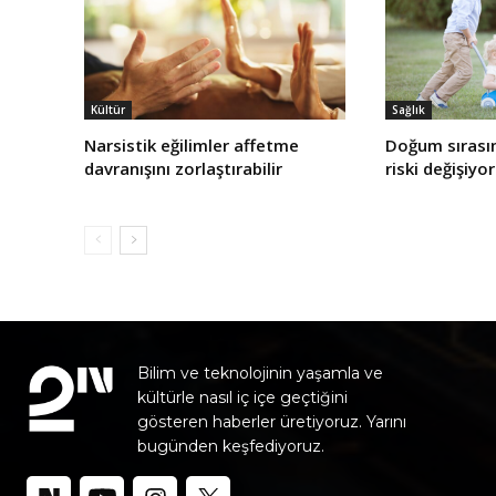
Kültür
Sağlık
Narsistik eğilimler affetme
Doğum sırasın
davranışını zorlaştırabilir
riski değişiyor
Bilim ve teknolojinin yaşamla ve
kültürle nasıl iç içe geçtiğini
gösteren haberler üretiyoruz. Yarını
bugünden keşfediyoruz.