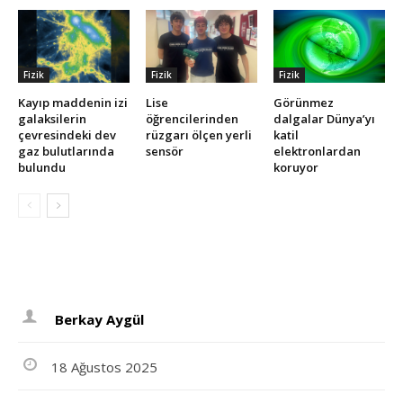
Fizik
Fizik
Fizik
Kayıp maddenin izi
Lise
Görünmez
galaksilerin
öğrencilerinden
dalgalar Dünya’yı
çevresindeki dev
rüzgarı ölçen yerli
katil
gaz bulutlarında
sensör
elektronlardan
bulundu
koruyor
Berkay Aygül
18 Ağustos 2025