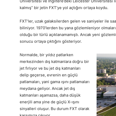
Üniversitesi ve İngiltere’deki Leicester Üniversitesi 
kalmış” bir jetin FXT’ye yol açtığını ortaya koydu.
FXT’ler, uzak galaksilerden gelen ve saniyeler ile saa
biliniyor. 1970’lerden bu yana gözlemleniyor olmala
olduğu bir türlü açıklanamamıştı. Ancak yeni gözleml
sonucu ortaya çıktığını gösteriyor.
Normalde, bir yıldız patlarken
merkezinden dış katmanlara doğru bir
jet fırlıyor ve bu jet dış katmanları
delip geçerse, evrenin en güçlü
patlamaları, yani gama ışını patlamaları
meydana geliyor. Ancak jet dış
katmanları aşamazsa, daha düşük
enerjili ama yine de güçlü X-ışını
sinyalleri oluşur. Bu durum FXT olarak
karşımıza çıkıyor.