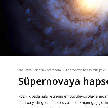
Ana Sayfa
Neden
Astronomi
Süpernovaya hapsolmuş jetler
Süpernovaya hapso
Kozmik patlamalar evrenin en büyüleyici olaylarından b
onlarca yıldır gizemini koruyan hızlı X-ışını geçişler