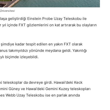
Üniversitesi
laşa geliştirdiği Einstein Probe Uzay Teleskobu ile
ir yıl içinde FXT gözlemlerini on kat artırarak bu olayların
şimdiye kadar tespit edilen en yakın FXT olarak
ridanus takımyıldızı yönünde meydana geldi. Yakınlığı
lı biçimde izleyebildi.
aki teleskoplar da devreye girdi. Hawaii’deki Keck
emini Güney ve Hawai’deki Gemini Kuzey teleskopları
James Webb Uzay Teleskobu ise en parlak anında