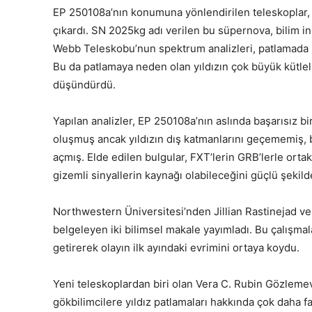
EP 250108a’nın konumuna yönlendirilen teleskoplar, 
çıkardı. SN 2025kg adı verilen bu süpernova, bilim in
Webb Teleskobu’nun spektrum analizleri, patlamada
Bu da patlamaya neden olan yıldızın çok büyük kütlel
düşündürdü.
Yapılan analizler, EP 250108a’nın aslında başarısız b
oluşmuş ancak yıldızın dış katmanlarını geçememiş, bu
açmış. Elde edilen bulgular, FXT’lerin GRB’lerle orta
gizemli sinyallerin kaynağı olabileceğini güçlü şekild
Northwestern Üniversitesi’nden Jillian Rastinejad ve
belgeleyen iki bilimsel makale yayımladı. Bu çalışmalar
getirerek olayın ilk ayındaki evrimini ortaya koydu.
Yeni teleskoplardan biri olan Vera C. Rubin Gözlemev
gökbilimcilere yıldız patlamaları hakkında çok daha fa