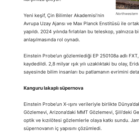
Northwestern 
Yeni keşif, Çin Bilimler Akademisi’nin
Avrupa Uzay Ajansı ve Max Planck Enstitüsü ile ortak
yapıldı. 2024 yılında fırlatılan bu teleskop, yalnızca b
anlaşılmasında rol oynadı.
Einstein Probe’un gözlemlediği EP 250108a adlı FXT, 
kaydedildi. 2,8 milyar ışık yılı uzaklıktaki bu olay, E
sayesinde bilim insanları bu patlamanın evrimini detay
Kanguru lakaplı süpernova
Einstein Probe’un X-ışını verileriyle birlikte Dünya’d
Gözlemevi, Arizona’daki MMT Gözlemevi, Şili’deki G
optik ve kızılötesi gözlemlerle olaya katkı sundu. 
süpernovanın iç yapısını çözümledi.