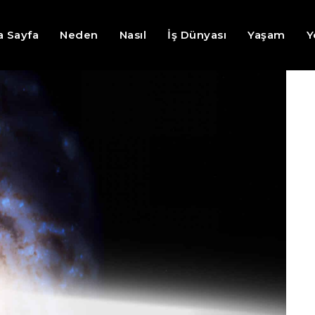
a Sayfa
Neden
Nasıl
İş Dünyası
Yaşam
Y