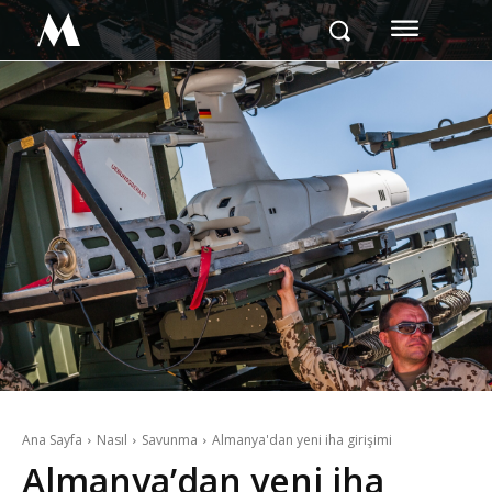
M
Ana Sayfa
Nasıl
Savunma
Almanya'dan yeni iha girişimi
Almanya’dan yeni iha