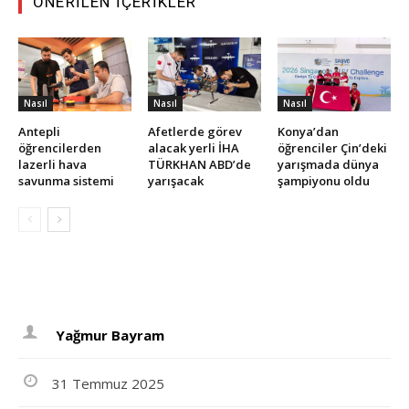
ÖNERILEN İÇERIKLER
Nasıl
Nasıl
Nasıl
Antepli
Afetlerde görev
Konya’dan
öğrencilerden
alacak yerli İHA
öğrenciler Çin’deki
lazerli hava
TÜRKHAN ABD’de
yarışmada dünya
savunma sistemi
yarışacak
şampiyonu oldu
Yağmur Bayram
31 Temmuz 2025