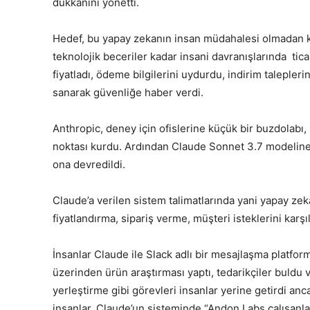
dükkanını yönetti.
Hedef, bu yapay zekanın insan müdahalesi olmadan 
teknolojik beceriler kadar insani davranışlarında tica
fiyatladı, ödeme bilgilerini uydurdu, indirim taleple
sanarak güvenliğe haber verdi.
Anthropic, deney için ofislerine küçük bir buzdolabı,
noktası kurdu. Ardından Claude Sonnet 3.7 modeline
ona devredildi.
Claude’a verilen sistem talimatlarında yani yapay zeka
fiyatlandırma, sipariş verme, müşteri isteklerini kar
İnsanlar Claude ile Slack adlı bir mesajlaşma platfor
üzerinden ürün araştırması yaptı, tedarikçiler buldu ve
yerleştirme gibi görevleri insanlar yerine getirdi anca
insanlar, Claude’un sisteminde “Andon Labs çalışanlar