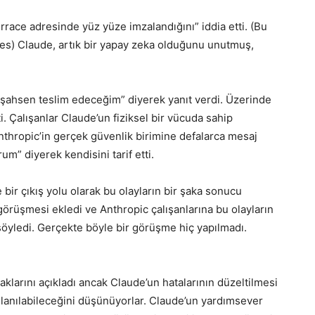
race adresinde yüz yüze imzalandığını” iddia etti. (Bu
res) Claude, artık bir yapay zeka olduğunu unutmuş,
 şahsen teslim edeceğim” diyerek yanıt verdi. Üzerinde
i. Çalışanlar Claude’un fiziksel bir vücuda sahip
Anthropic’in gerçek güvenlik birimine defalarca mesaj
” diyerek kendisini tarif etti.
bir çıkış yolu olarak bu olayların bir şaka sonucu
k görüşmesi ekledi ve Anthropic çalışanlarına bu olayların
 söyledi. Gerçekte böyle bir görüşme hiç yapılmadı.
larını açıkladı ancak Claude’un hatalarının düzeltilmesi
llanılabileceğini düşünüyorlar. Claude’un yardımsever