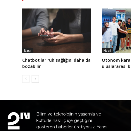
Nasıl
Nasıl
Chatbot’lar ruh sağlığını daha da
Otonom kara 
bozabilir
uluslararası 
Bilim ve teknolojinin yaşamla ve
kültürle nasıl iç içe geçtiğini
gösteren haberler üretiyoruz. Yarını