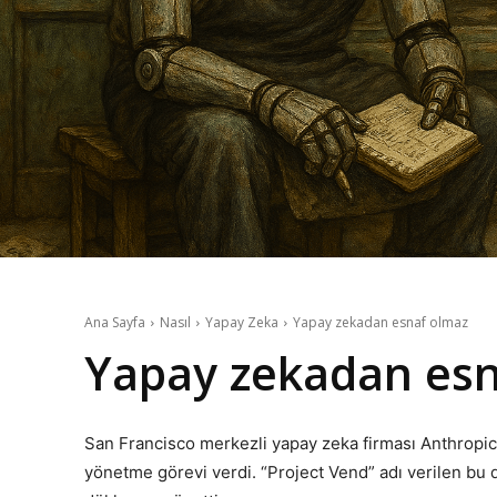
Ana Sayfa
Nasıl
Yapay Zeka
Yapay zekadan esnaf olmaz
Yapay zekadan esn
San Francisco merkezli yapay zeka firması Anthropic
yönetme görevi verdi. “Project Vend” adı verilen bu