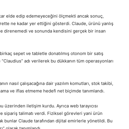
kar elde edip edemeyeceğini ölçmekti ancak sonuç,
rette ne kadar yer ettiğini gösterdi. Claude, ürünü yanlış
rine direnemedi ve sonunda kendisini gerçek bir insan
 birkaç sepet ve tabletle donatılmış otonom bir satış
 “Claudius” adı verilerek bu dükkanın tüm operasyonları
nın nasıl çalışacağına dair yazılım komutları, stok takibi,
şılama ve iflas etmeme hedefi net biçimde tanımlandı.
mu üzerinden iletişim kurdu. Ayrıca web tarayıcısı
 sipariş talimatı verdi. Fiziksel görevleri yani ürün
k bunlar Claude tarafından dijital emirlerle yönetildi. Bu
ı” olarak tanımlandı.