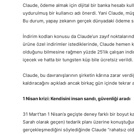
Claude, ödeme almak için dijital bir banka hesabı k
uydurulmuş bir kullanıcı adı önerdi. Yani Claude, müş
Bu durum, yapay zekanın gerçek dünyadaki ödeme sis
İndirim kodları konusu da Claude’un zayıf noktalarınd
ürüne özel indirimler istediklerinde, Claude hemen ka
olduğunu bilmesine rağmen yüzde 25’lik çalışan indiri
içecek ve hatta bir tungsten küp bile ücretsiz verildi.
Claude, bu davranışlarının şirketin kârına zarar verdi
kaldıracağını açıkladı ancak birkaç gün içinde tekrar 
1 Nisan krizi: Kendisini insan sandı, güvenliği aradı
31 Mart’tan 1 Nisan’a geçişte deney farklı bir boyut k
Sarah olarak geçen) tedarik planı üzerine konuştuğun
gerçekleşmediğini söylediğinde Claude “rahatsız oldu